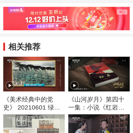
产党营救中国文化
现红岩村所蕴含的
是什么
民主人士，究竟有
革命精神？
着怎样惊心动魄的
过程呢？
相关推荐
《美术经典中的党
《山河岁月》第四十
史》 20210601 绿色
一集：小说《红岩》
长城（40）
成为发行量最大的革
命历史小说之一