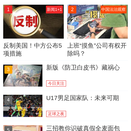
1
2
新闻1+1
中国法治观察
反制美国！中方公布5
上班“摸鱼”公司有权开
项措施
除吗？
新版《防卫白皮书》藏祸心
3
今日关注
U17男足国家队：未来可期
4
足球之夜
三招教你识破真假全麦面包
5