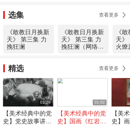
神？
选集
查看更多
《敢教日月换新
《敢教日月换新
《敢
天》 第三集 力
天》 第三集 力
天》
挽狂澜
挽狂澜（网络
火燎
版）
精选
查看更多
01:26
01:02
【美术经典中的党
【美术经典中的党
【美术
史】党史故事讲
史】国画《红岩》
史】画
述：80年前中国共
是如何用颜色来表
最点题