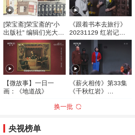
[荣宝斋]荣宝斋的“小
《跟着书本去旅行》
出版社” 编辑们光大民
20231129 红岩记忆
族艺术的拳拳之心令
——钢铁的意志
人钦佩
【微故事】一日一
《薪火相传》第33集
画：《地道战》
《千秋红岩》
20221226
换一批
央视榜单