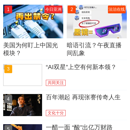
1
2
今日亚洲
法治在线
美国为何盯上中国光
暗语引流？午夜直播
模块？
间乱象
“AI双星”上空有何新本领？
3
共同关注
百年潮起 再现张謇传奇人生
4
文化十分
一醋一面 “酸”出亿万财路
5