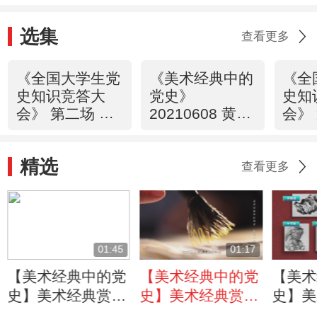
点？
选集
查看更多
《全国大学生党
《美术经典中的
《全
史知识竞答大
党史》
史知
会》 第二场 雄
20210608 黄河
会》
关漫道
三门峡·中流砥
运决
20210607
柱（42）
2021
精选
查看更多
01:45
01:17
【美术经典中的党
【美术经典中的党
【美术
史】美术经典赏
史】美术经典赏
史】美
析：画作如何利用
析：以傅抱石名字
析：画