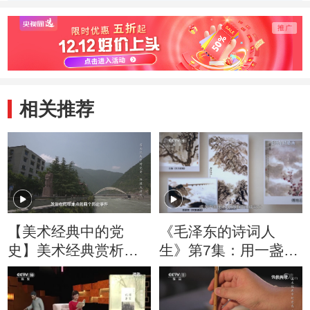
光影展现细节？
命名的“抱石皴”，
大渡河
有何艺术特点？
浪？
相关推荐
【美术经典中的党
《毛泽东的诗词人
史】美术经典赏析：
生》第7集：用一盏灯
没有实地采风，傅抱
点亮另一盏灯
石如何通过画笔展现
渡河场景？