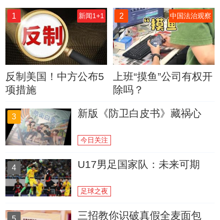
1
2
新闻1+1
中国法治观察
反制美国！中方公布5
上班“摸鱼”公司有权开
项措施
除吗？
新版《防卫白皮书》藏祸心
3
今日关注
U17男足国家队：未来可期
4
足球之夜
三招教你识破真假全麦面包
5