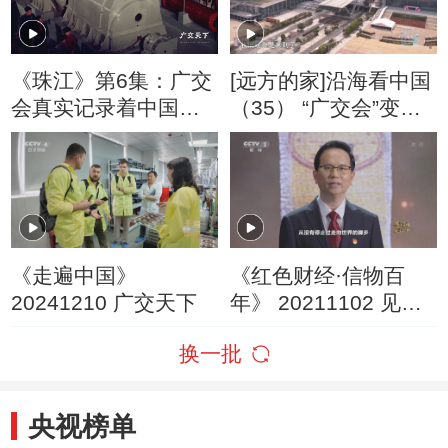
《珠江》第6集：广交
[远方的家]沿海看中国
会真实记录着中国工
（35） “广交会”变迁
业化成长的轨迹
史
《走遍中国》
《红色财经·信物百
20241210 广交天下
年》 20211102 见证
第一届广交会的参展
换一批
证
央视榜单