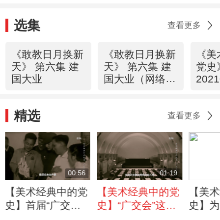
选集
查看更多
《敢教日月换新
《敢教日月换新
《美
天》 第六集 建
天》 第六集 建
党史
国大业
国大业（网络
202
版）
（4
精选
查看更多
00:56
01:19
【美术经典中的党
【美术经典中的党
【美术
史】首届“广交
史】“广交会”这个
史】为
会”上有什么样的
名字有什么来历？
首届广