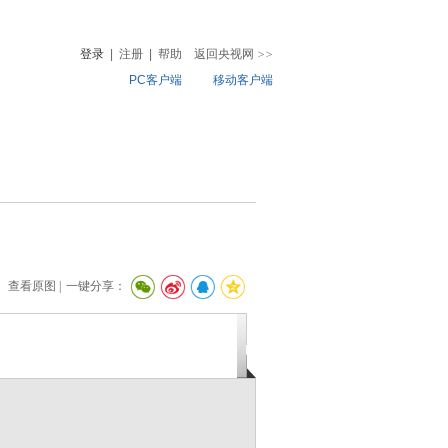
登录
|
注册
|
帮助
返回央视网
>>
PC客户端
移动客户端
音
热榜
微视频
儿
音乐
体育赛事
农业农村
查看原图 |
一键分享：