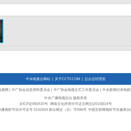
中央电视台网站
|
关于CCTV.COM
|
总台总经理室
电视网
|
中广协会信息资料委员会
|
中广协会电视文艺工作委员会
|
中央新闻纪录电影
中央广播电视总台 版权所有
京ICP证060535号
网络文化经营许可证文网文[2010]024号
播视听节目许可证号 0102004 新出网证（京）字098号
中国互联网视听节目服务自