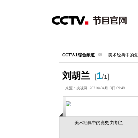
首页
直播
节目单
综合
新闻
财经
综艺
中文国际
体
CCTV-1综合频道
美术经典中的
刘胡兰
1
[
/
]
1
来源：
央视网
2021年04月13日 09:49
美术经典中的党史 刘胡兰