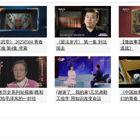
武堂》 20250504 青春
《留法岁月》 第一集 到法
【微故事
魂 第4集 求索
国去
道战》
口述历史系列短视频]蔡和
[谢谢了，我的家]几兄弟勤
《中国故事》
写给毛泽东的一封信
工俭学 用知识改变命运
们的青春