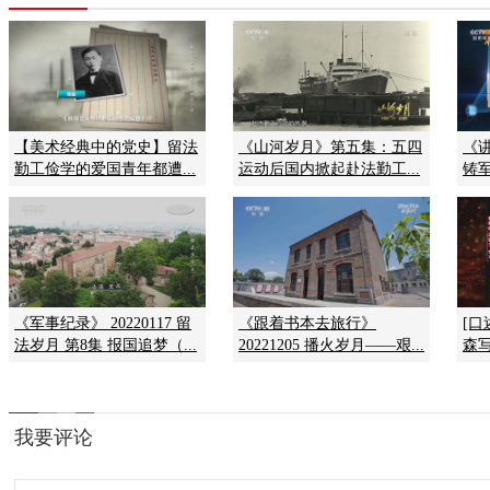
【美术经典中的党史】留法
《山河岁月》第五集：五四
《讲
勤工俭学的爱国青年都遭...
运动后国内掀起赴法勤工...
铸军
《军事纪录》 20220117 留
《跟着书本去旅行》
[
法岁月 第8集 报国追梦（...
20221205 播火岁月——艰...
森