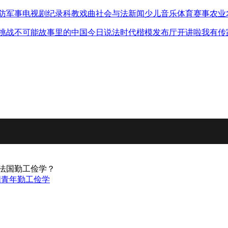
防军事
电视剧
纪录
科教
戏曲
社会与法
新闻
少儿
音乐
体育赛事
农业
挑战不可能
故事里的中国
今日说法
时代楷模发布厅
开讲啦
我有传
赴法国勤工俭学？
国青年
勤工俭学