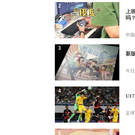
2
上
吗
中国
3
新
今日
4
U1
足球
5