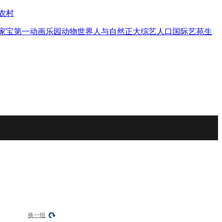
农村
家宝
第一动画乐园
动物世界
人与自然
正大综艺
人口
国际艺苑
生
换一组