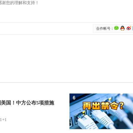
6
制美国！中方公布5项措施
1+1