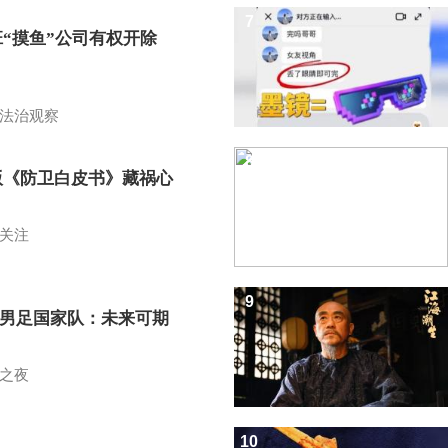
7
班“摸鱼”公司有权开除
？
法治观察
8
版《防卫白皮书》藏祸心
关注
9
7男足国家队：未来可期
之夜
10