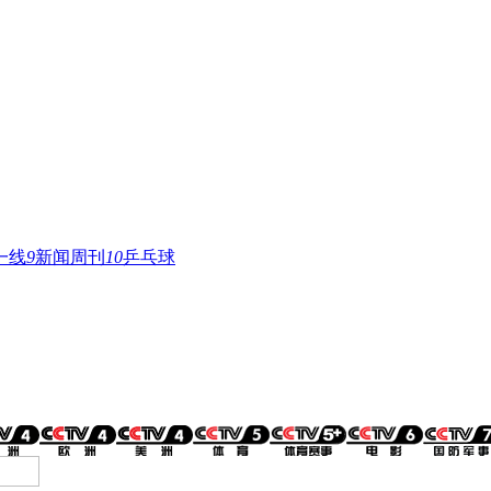
一线
9
新闻周刊
10
乒乓球