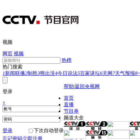
视频
网页
视频
热榜
热门搜索
1
新闻联播
2
制胜
3
熊出没
4
今日说法
5
百家讲坛
6
天网
7
天气预报
8
帮助
|
返回央视网
登录
首页
×
直播
节目单
频道大全
登录
下次自动登录
忘记密码
立即注册