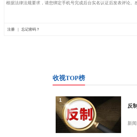
收视TOP榜
1
反
新闻