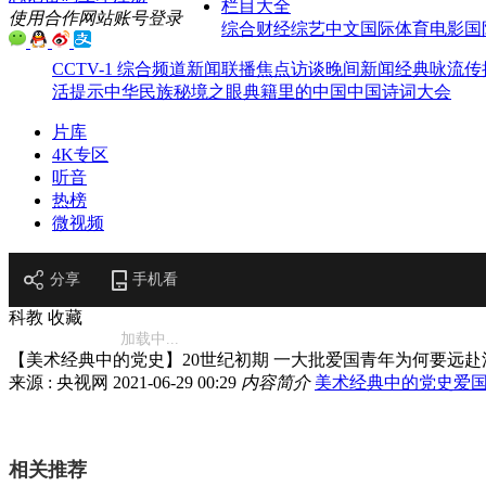
栏目大全
使用合作网站账号登录
综合
财经
综艺
中文国际
体育
电影
国
CCTV-1 综合频道
新闻联播
焦点访谈
晚间新闻
经典咏流传
活提示
中华民族
秘境之眼
典籍里的中国
中国诗词大会
片库
4K专区
听音
热榜
微视频
分享
手机看
科教
收藏
加载中...
【美术经典中的党史】20世纪初期 一大批爱国青年为何要远
来源 : 央视网
2021-06-29 00:29
内容简介
美术经典中的党史
爱
相关推荐