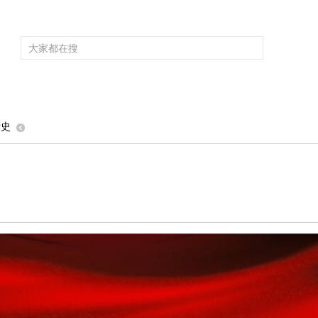
频道大全
栏目大全
片库
4K专区
听
育
电影
国防军事
电视剧
纪录
科教
戏曲
社会与法
少
党史