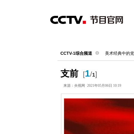
首页
直播
节目单
综合
新闻
财经
综艺
中文国际
体
CCTV-1综合频道
美术经典中的
支前
1
[
/
]
1
来源：
央视网
2021年05月06日 10:19