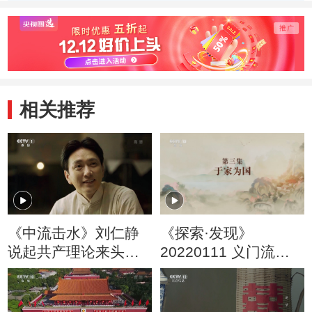
为何从上海转移到
蓝色与黄色？
嘉兴？
相关推荐
《中流击水》刘仁静
《探索·发现》
说起共产理论来头头
20220111 义门流芳
是道
（3）于家为国