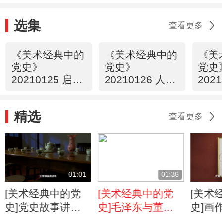
选集
查看更多
《美术经典中的
《美术经典中的
《美
党史》
党史》
党史
20210125 启航
20210126 人民
202
——中共一大会
英雄纪念碑浮雕
运动
议 （1）
·南昌起义 （2）
精选
查看更多
01:01
01:36
[美术经典中的党
[美术经典中的党
[美术
史]党史故事讲
史]毛泽东与董必
史]画
述：中共一大会议
武的长衫为何画成
有什么