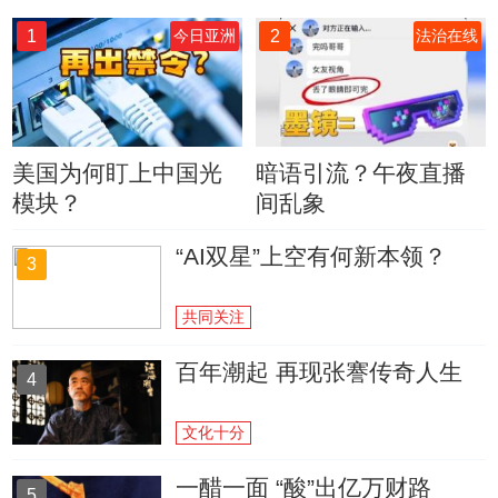
1
2
今日亚洲
法治在线
美国为何盯上中国光
暗语引流？午夜直播
模块？
间乱象
“AI双星”上空有何新本领？
3
共同关注
百年潮起 再现张謇传奇人生
4
文化十分
一醋一面 “酸”出亿万财路
5