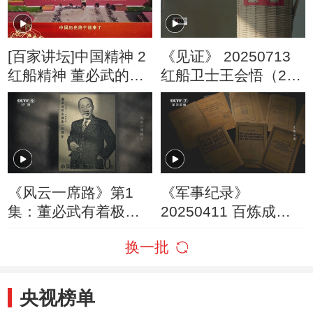
[百家讲坛]中国精神 2
《见证》 20250713
红船精神 董必武的长
红船卫士王会悟（2）
衫
追梦
《风云一席路》第1
《军事纪录》
集：董必武有着极为
20250411 百炼成钢
丰富的对外工作经验
中国共产党的100年
换一批
亢慕义斋/老渔阳里的
秘密/改造中国与世界
央视榜单