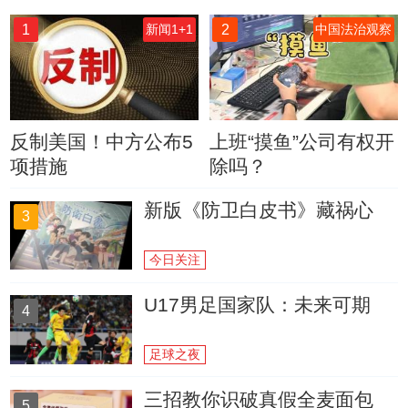
1
2
新闻1+1
中国法治观察
反制美国！中方公布5
上班“摸鱼”公司有权开
项措施
除吗？
新版《防卫白皮书》藏祸心
3
今日关注
U17男足国家队：未来可期
4
足球之夜
三招教你识破真假全麦面包
5