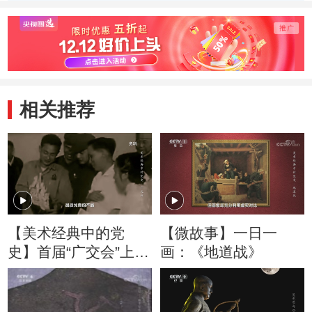
人物最大的难点是
革命史上的一座丰
到了哪
什么？
碑？
相关推荐
【美术经典中的党
【微故事】一日一
史】首届“广交会”上有
画：《地道战》
什么样的商品最畅销
呢？