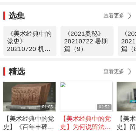
选集
查看更多
《美术经典中的
《2021奥秘》
《2
党史》
20210722 暑期
202
20210720 机车
篇（9）
篇（
大夫（54）
精选
查看更多
01:05
02:52
【美术经典中的党
【美术经典中的党
【美术
史】《百年丰碑》
史】为何说留法勤
史】留
这座浮雕表现群体
工俭学运动是中国
的爱国