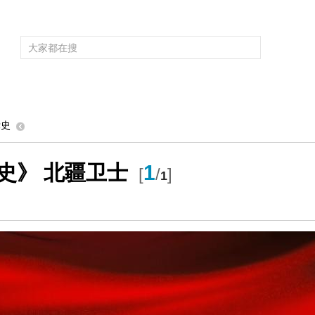
频道大全
栏目大全
片库
4K专区
听
育
电影
国防军事
电视剧
纪录
科教
戏曲
社会与法
少
党史
史》 北疆卫士
1
[
/
]
1