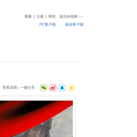
登录
|
注册
|
帮助
返回央视网
>>
PC客户端
移动客户端
音
热榜
微视频
儿
音乐
体育赛事
农业农村
查看原图 |
一键分享：