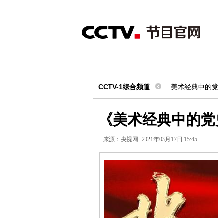
首页
直播
节目单
综合
新闻
财经
综艺
中文国际
体
CCTV-1综合频道
美术经典中的
《美术经典中的党
来源：
央视网
2021年03月17日 15:45