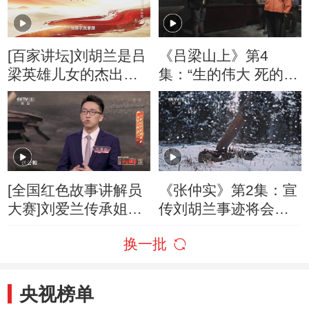
的？
[百家讲坛]刘胡兰是吕
《吕梁山上》第4
梁英雄儿女的杰出代
集：“生的伟大 死的光
表
荣”
[全国红色故事讲解员
《张仲实》第2集：宣
大赛]刘爱兰传承姐姐
传刘胡兰事迹将会成
刘胡兰不朽的精神 革
为鼓舞全党全军夺取
换一批
命的种子悄悄撒播
全国胜利的一份力量
央视榜单