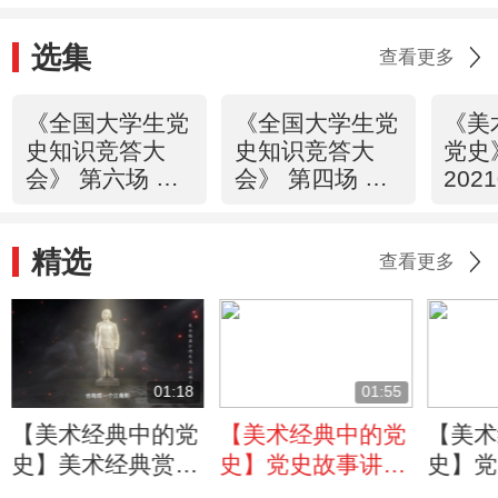
选集
查看更多
《全国大学生党
《全国大学生党
《美
史知识竞答大
史知识竞答大
党史
会》 第六场 改
会》 第四场 换
202
革春潮
了人间
如海
20210611
20210609
（4
精选
查看更多
01:18
01:55
【美术经典中的党
【美术经典中的党
【美术
史】美术经典赏
史】党史故事讲
史】党
析：雕塑如何塑造
述：雕塑家王朝闻
述：刘