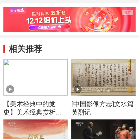
刘胡兰大无畏的革
为何创作刘胡兰烈
牲背后
命精神？
士纪念像？
人知的
相关推荐
【美术经典中的党
[中国影像方志]文水篇
史】美术经典赏析：
英烈记
王朝闻没有见过刘胡
兰真实的相貌，他是
如何来创作这尊作品