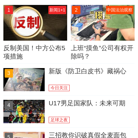
1
2
新闻1+1
中国法治观察
反制美国！中方公布5
上班“摸鱼”公司有权开
项措施
除吗？
新版《防卫白皮书》藏祸心
3
今日关注
U17男足国家队：未来可期
4
足球之夜
三招教你识破真假全麦面包
5