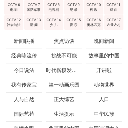
CCTV-6
CCTV-7
CCTV-8
CCTV-9
CCTV-10
CCTV-11
电 影
国防军事
电视剧
纪 录
科 教
戏 曲
CCTV-12
CCTV-13
CCTV-14
CCTV-15
CCTV-16
CCTV-17
社会与法
新 闻
少 儿
音 乐
奥林匹克
农业农村
新闻联播
焦点访谈
晚间新闻
经典咏流传
挑战不可能
故事里的中国
今日说法
时代楷模发布厅
开讲啦
我有传家宝
第一动画乐园
动物世界
人与自然
正大综艺
人口
国际艺苑
生活提示
中华民族