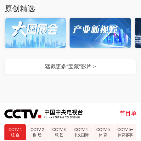
原创精选
节目单
CCTV-1
CCTV-2
CCTV-3
CCTV-4
CCTV-5
CCTV-5+
综 合
财 经
综 艺
中文国际
体 育
体育赛事