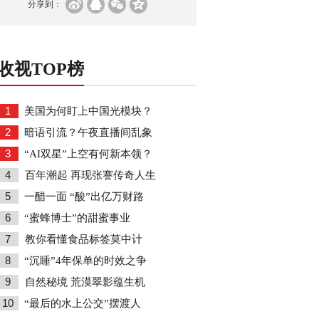
分享到：
收视TOP榜
1
美国为何盯上中国光模块？
2
暗语引流？午夜直播间乱象
3
“AI双星”上空有何新本领？
4
百年潮起 再现张謇传奇人生
5
一醋一面 “酸”出亿万财路
6
“蜜蜂博士”的甜蜜事业
7
教你看懂食品标签莫中计
8
“沉睡”4年保单的时效之争
9
自然秘境 荒漠翠影蕴生机
10
“最后的水上公交”摆渡人