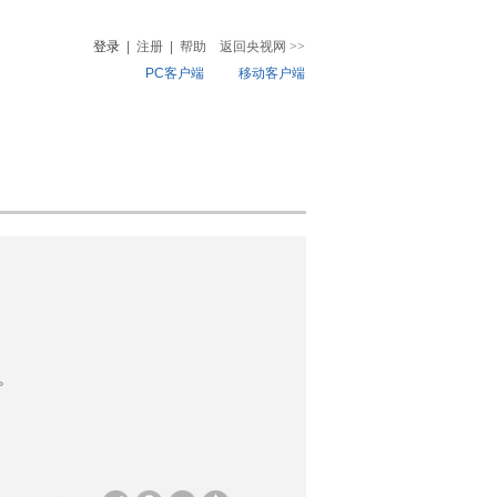
登录
|
注册
|
帮助
返回央视网
>>
PC客户端
移动客户端
音
热榜
微视频
儿
音乐
体育赛事
农业农村
。