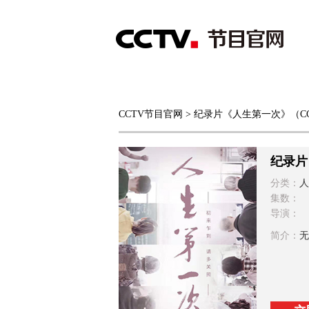
首页
直播
节目单
CCTV节目官网
> 纪录片《人生第一次》（CC
综合
新闻
财经
综艺
中文国际
体
纪录片
分类：
人
集数：
导演：
简介：
无