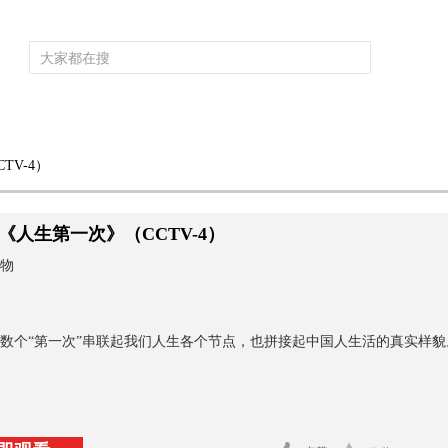
频道大全
栏目大全
片库
4K专区
听
TV-4）
育
电影
国防军事
电视剧
纪录
科教
戏曲
社会与法
少
《人生第一次》（CCTV-4）
物
数个“第一次”串联起我们人生各个节点，也拼接起中国人生活的真实样貌