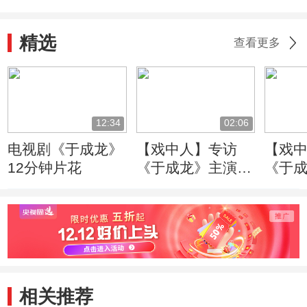
精选
查看更多
12:34
02:06
电视剧《于成龙》
【戏中人】专访
【戏
12分钟片花
《于成龙》主演成
《于
泰燊 真实还原圣
子牛 
贤的精神世界
至今
相关推荐