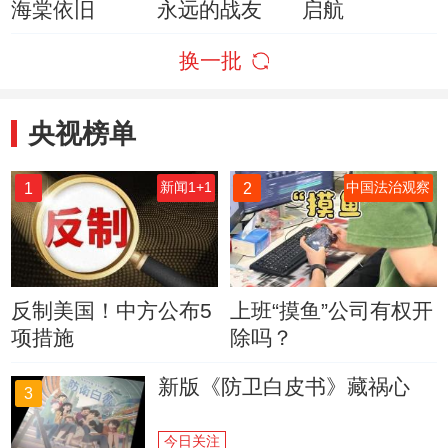
海棠依旧
永远的战友
启航
换一批
央视榜单
1
2
新闻1+1
中国法治观察
反制美国！中方公布5
上班“摸鱼”公司有权开
项措施
除吗？
新版《防卫白皮书》藏祸心
3
今日关注