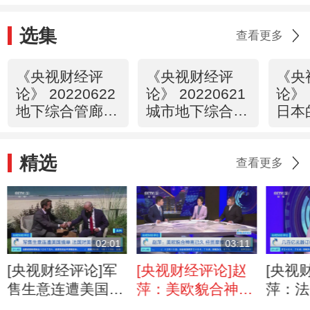
选集
查看更多
《央视财经评
《央视财经评
《央
论》 20220622
论》 20220621
论》 
地下综合管廊建
城市地下综合管
日本
设 助力城市高
廊 下一个投资
政策
质量发展
风口
强？
精选
查看更多
02:01
03:11
[央视财经评论]军
[央视财经评论]赵
[央视
售生意连遭美国撬
萍：美欧貌合神离
萍：法
单 法国对美很失
已久 经贸摩擦常
单 偶