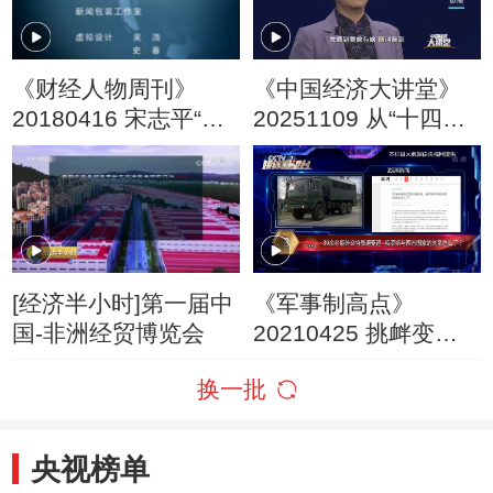
《财经人物周刊》
《中国经济大讲堂》
20180416 宋志平“国
20251109 从“十四
企改革 笃行致远”
五”到“十五五”：消费
升级，激发经济新活
力
[经济半小时]第一届中
《军事制高点》
国-非洲经贸博览会
20210425 挑衅变
成“捅娄子”！俄黑海北
换一批
极全线出击 美欧要临
阵“认怂”
央视榜单