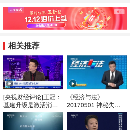
望
态化
素并存
相关推荐
[央视财经评论]王冠：
《经济与法》
基建升级是激活消费
20170501 神秘失踪
的关键
的男童