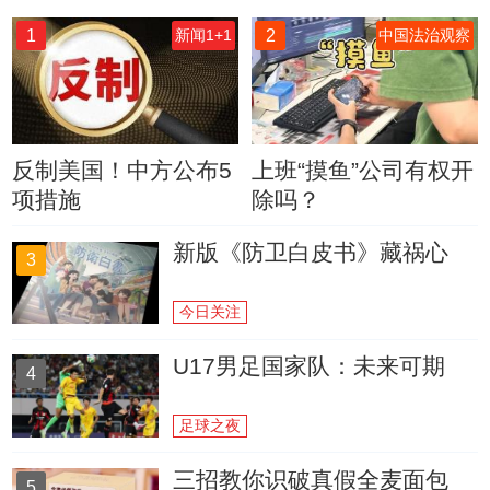
1
2
新闻1+1
中国法治观察
反制美国！中方公布5
上班“摸鱼”公司有权开
项措施
除吗？
新版《防卫白皮书》藏祸心
3
今日关注
U17男足国家队：未来可期
4
足球之夜
三招教你识破真假全麦面包
5