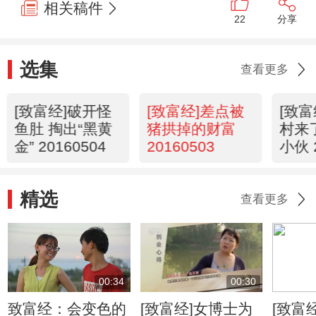
相关稿件
22
分享
选集
查看更多
[致富经]破开怪
[致富经]差点被
[致
鱼肚 掏出“黑黄
猪拱掉的财富
村来
金” 20160504
20160503
小伙 
精选
查看更多
00:34
00:30
致富经：会变色的
[致富经]女博士为
[致富