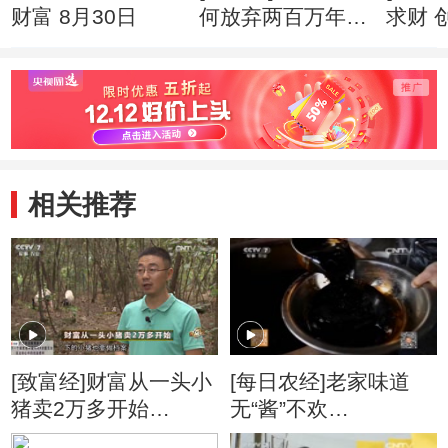
财富 8月30日
何放弃两百万年薪
求财 
创业心得
相关推荐
[致富经]财富从一头小
[每日农经]老家味道
猪卖2万多开始
无“酱”不欢
20161121
(20160127)