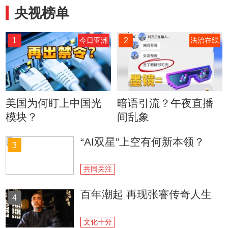
央视榜单
1
2
今日亚洲
法治在线
美国为何盯上中国光
暗语引流？午夜直播
模块？
间乱象
“AI双星”上空有何新本领？
3
共同关注
百年潮起 再现张謇传奇人生
4
文化十分