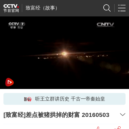
致富经（故事）
听王立群讲历史 千古一帝秦始皇
[致富经]差点被猪拱掉的财富 20160503