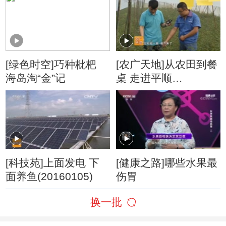
[绿色时空]巧种枇杷
[农广天地]从农田到餐
海岛淘“金”记
桌 走进平顺
(20160112)
[科技苑]上面发电 下
[健康之路]哪些水果最
面养鱼(20160105)
伤胃
换一批