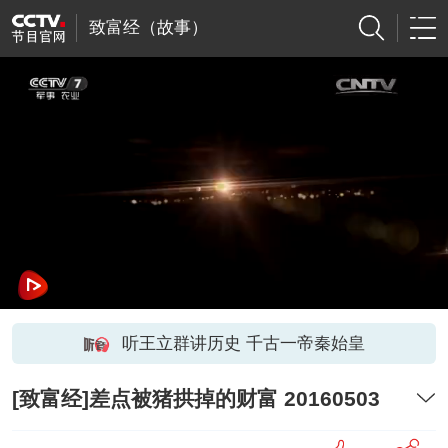
致富经（故事）
听王立群讲历史 千古一帝秦始皇
[致富经]差点被猪拱掉的财富 20160503