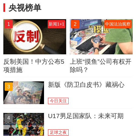
央视榜单
1
2
新闻1+1
中国法治观察
反制美国！中方公布5
上班“摸鱼”公司有权开
项措施
除吗？
新版《防卫白皮书》藏祸心
3
今日关注
U17男足国家队：未来可期
4
足球之夜