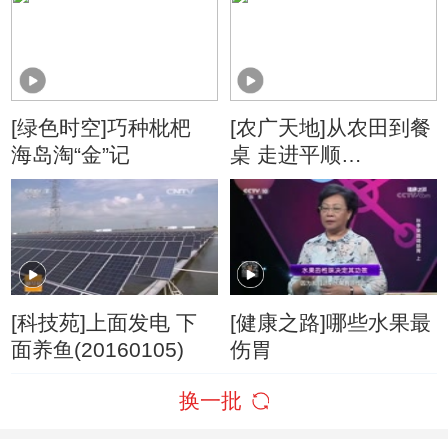
[绿色时空]巧种枇杷
[农广天地]从农田到餐
海岛淘“金”记
桌 走进平顺
(20160112)
[科技苑]上面发电 下
[健康之路]哪些水果最
面养鱼(20160105)
伤胃
换一批