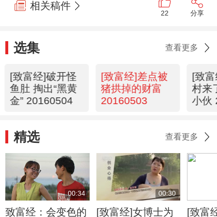
相关稿件
22
分享
选集
查看更多
[致富经]破开怪
[致富经]差点被
[致
鱼肚 掏出“黑黄
猪拱掉的财富
村来
金” 20160504
20160503
小伙 
精选
查看更多
00:34
00:30
致富经：会变色的
[致富经]女博士为
[致富