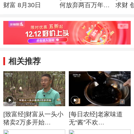
财富 8月30日
何放弃两百万年薪
求财 
创业心得
相关推荐
[致富经]财富从一头小
[每日农经]老家味道
猪卖2万多开始
无“酱”不欢
20161121
(20160127)