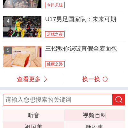
今日关注
U17男足国家队：未来可期
4
足球之夜
三招教你识破真假全麦面包
5
健康之路
查看更多
换一换
听音
视频百科
祖国美
微故事