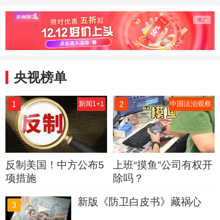
可看到
央视榜单
1
2
新闻1+1
中国法治观察
反制美国！中方公布5
上班“摸鱼”公司有权开
项措施
除吗？
新版《防卫白皮书》藏祸心
3