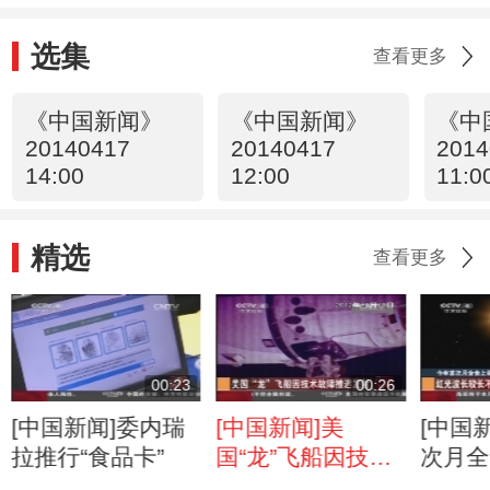
选集
查看更多
《中国新闻》
《中国新闻》
《中
20140417
20140417
2014
14:00
12:00
11:0
精选
查看更多
00:23
00:26
[中国新闻]委内瑞
[中国新闻]美
[中国
拉推行“食品卡”
国“龙”飞船因技术
次月全
故障推迟发射
洲和东