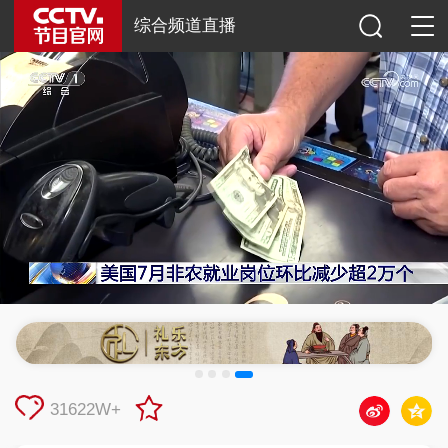
综合频道直播
31622W+