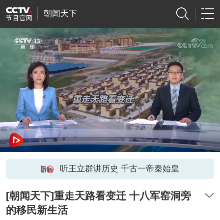
朝闻天下
听王立群讲历史 千古一帝秦始皇
[朝闻天下]重走天路看变迁 十八军窑洞旁
的移民新生活