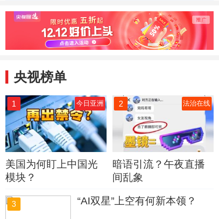
活
崔道
定“神探
央视榜单
1
2
今日亚洲
法治在线
美国为何盯上中国光
暗语引流？午夜直播
模块？
间乱象
“AI双星”上空有何新本领？
3