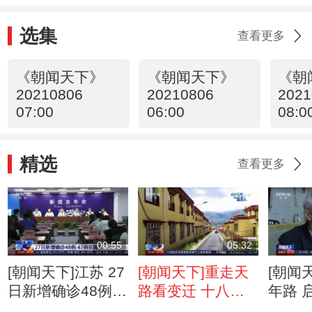
选集
查看更多
《朝闻天下》
《朝闻天下》
《朝
20210806
20210806
2021
07:00
06:00
08:0
精选
查看更多
00:55
05:32
[朝闻天下]江苏 27
[朝闻天下]重走天
[朝闻
日新增确诊48例
路看变迁 十八军
年路 
47例在南京
窑洞旁的移民新生
“七一