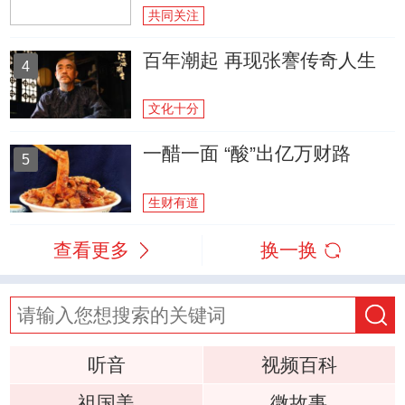
共同关注
百年潮起 再现张謇传奇人生
4
文化十分
一醋一面 “酸”出亿万财路
5
生财有道
查看更多
换一换
听音
视频百科
祖国美
微故事