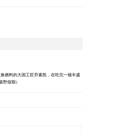
更换燃料的大国工匠乔素凯，在吃完一顿丰盛
 最野假期）