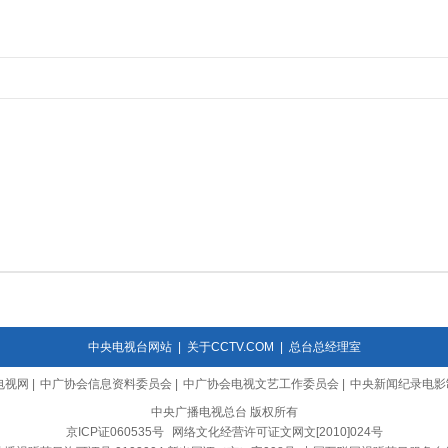
中央电视台网站
|
关于CCTV.COM
|
总台总经理室
电视网
|
中广协会信息资料委员会
|
中广协会电视文艺工作委员会
|
中央新闻纪录电影
中央广播电视总台 版权所有
京ICP证060535号
网络文化经营许可证文网文[2010]024号