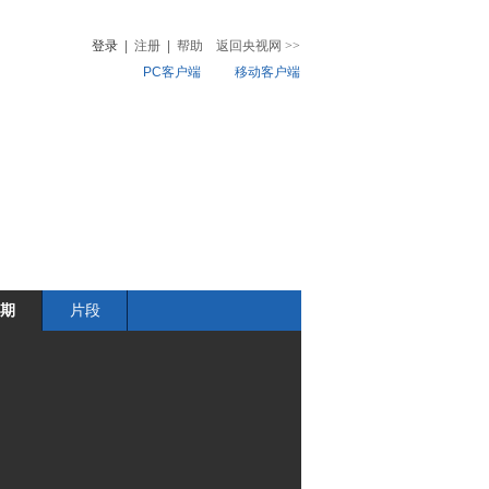
登录
|
注册
|
帮助
返回央视网
>>
PC客户端
移动客户端
音
热榜
微视频
儿
音乐
体育赛事
农业农村
期
片段