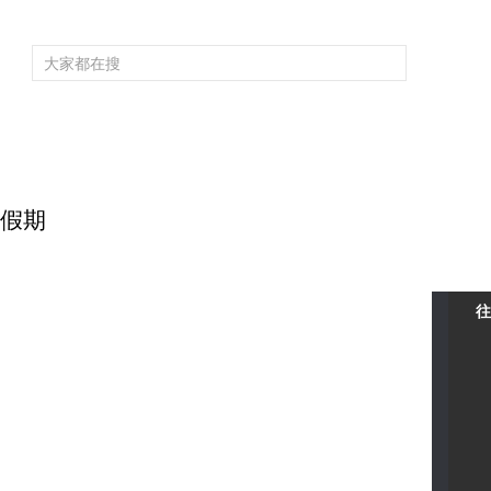
频道大全
栏目大全
片库
4K专区
听
育
电影
国防军事
电视剧
纪录
科教
戏曲
社会与法
少
野假期
往