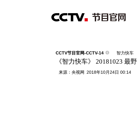
首页
直播
节目单
综合
新闻
财经
综艺
中文国际
体
CCTV节目官网-CCTV-14
智力快车
《智力快车》 20181023 最
来源：
央视网
2018年10月24日 00:14