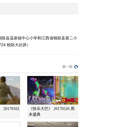
识竞赛
2018-06-20 00:30:57
《智力快车》 20180612
2017年全国青少年禁毒知
识竞赛
铜鼓县温泉镇中心小学和江西省铜鼓县第二小
24 校际大比拼）
2018-06-13 01:01:11
《智力快车》 20180609
换一组
2018-06-09 08:43:17
《智力快车》 20180605
2018-06-06 03:56:21
20170102
《快乐大巴》 20170526 周
末盛典
《智力快车》 20180529
校际大比拼