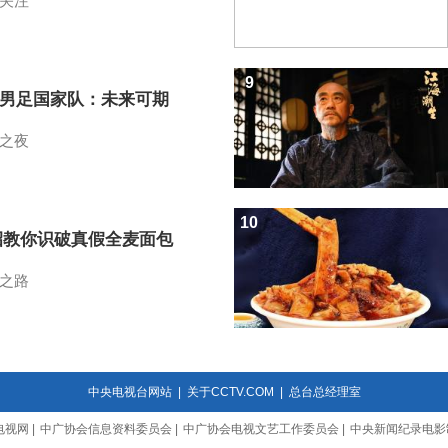
关注
9
7男足国家队：未来可期
之夜
10
招教你识破真假全麦面包
之路
中央电视台网站
|
关于CCTV.COM
|
总台总经理室
电视网
|
中广协会信息资料委员会
|
中广协会电视文艺工作委员会
|
中央新闻纪录电影