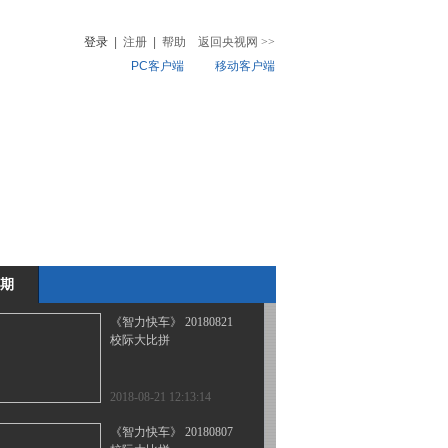
最野假期
登录
|
注册
|
帮助
返回央视网
>>
PC客户端
移动客户端
2018-09-18 23:02:30
《智力快车》 20180911
音
热榜
最野假期
微视频
儿
音乐
体育赛事
农业农村
2018-09-11 23:12:40
《智力快车》 20180904
最野假期
期
2018-09-04 22:50:49
《智力快车》 20180821
校际大比拼
2018-08-21 12:13:14
《智力快车》 20180807