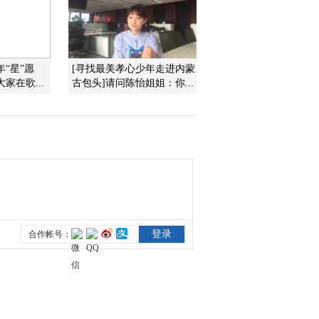
2018-05-29 23:58:31
《智力快车》 20180522
“星”愿
[寻找最美孝心少年走进内蒙
校际大比拼
家在歌...
古包头]请问陈怡姐姐：你...
2018-05-23 01:10:43
《智力快车》 20180515
校际大比拼
2018-05-16 00:28:55
《智力快车》 20180508
校际大比拼
2018-05-09 00:26:11
《智力快车》 20180501
赢在博物馆