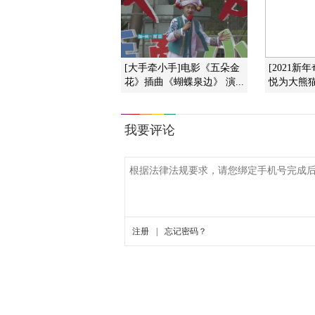
[大手牵小手]电影《五朵金
[2021新
花》插曲《蝴蝶泉边》 演...
悦为大熊