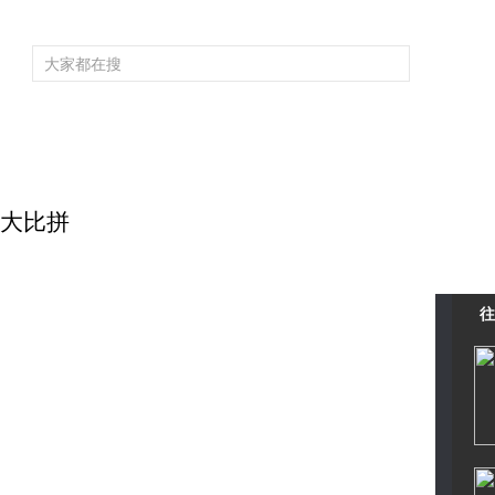
频道大全
栏目大全
片库
4K专区
听
育
电影
国防军事
电视剧
纪录
科教
戏曲
社会与法
少
校际大比拼
往