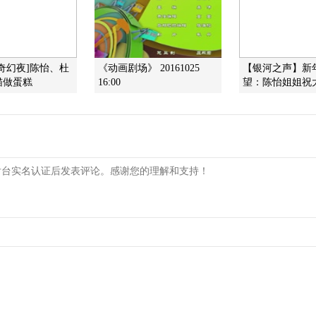
年奇幻夜]陈怡、杜
《动画剧场》 20161025
【银河之声】新年
猫做蛋糕
16:00
望：陈怡姐姐祝大