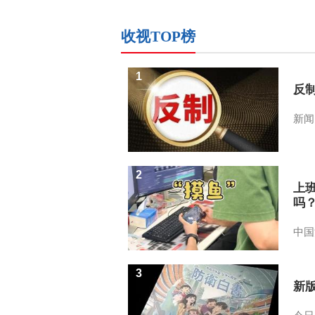
收视TOP榜
1
反
新闻
2
上
吗
中国
3
新