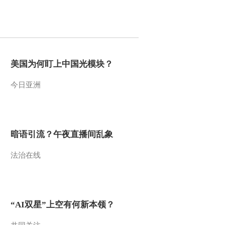
2018-05-01 08:16:25
《智力快车》 20180424
校际大比拼
美国为何盯上中国光模块？
2018-04-25 01:08:34
今日亚洲
《智力快车》 20180417
赢在博物馆
2018-04-18 00:28:46
暗语引流？午夜直播间乱象
《智力快车》 20180410
法治在线
2018-04-10 22:48:56
《智力快车》 20180327
“AI双星”上空有何新本领？
赢在博物馆