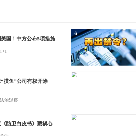
6
制美国！中方公布5项措施
1+1
7
班“摸鱼”公司有权开除
？
法治观察
8
版《防卫白皮书》藏祸心