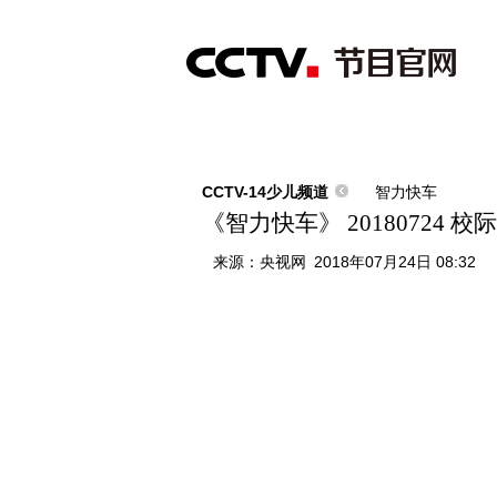
首页
直播
节目单
综合
新闻
财经
综艺
中文国际
体
CCTV-14少儿频道
智力快车
《智力快车》 20180724 
来源：
央视网
2018年07月24日 08:32