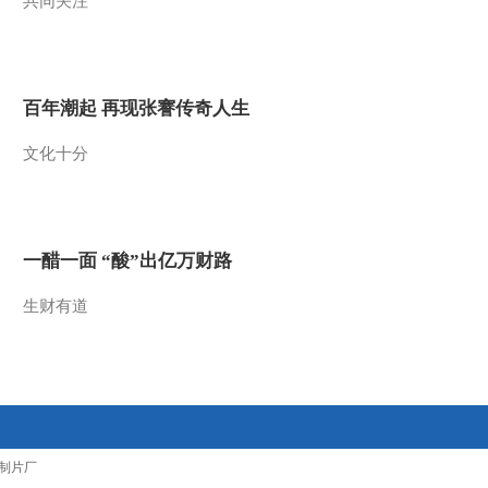
共同关注
2018-03-28 03:20:46
《智力快车》 20180320
赢在博物馆
百年潮起 再现张謇传奇人生
2018-03-21 00:32:41
文化十分
《智力快车》 20180313
赢在博物馆
一醋一面 “酸”出亿万财路
2018-03-14 00:42:35
生财有道
《智力快车》 20180310
赢在博物馆
2018-03-10 08:08:35
《智力快车》 20180306
赢在博物馆
制片厂