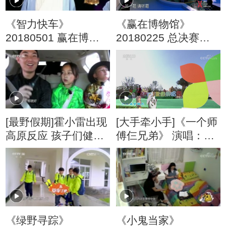
《智力快车》
《赢在博物馆》
20180501 赢在博物
20180225 总决赛下
馆
半场
[最野假期]霍小雷出现
[大手牵小手]《一个师
高原反应 孩子们健康
傅仨兄弟》 演唱：霍
状况良好
小雷
《绿野寻踪》
《小鬼当家》