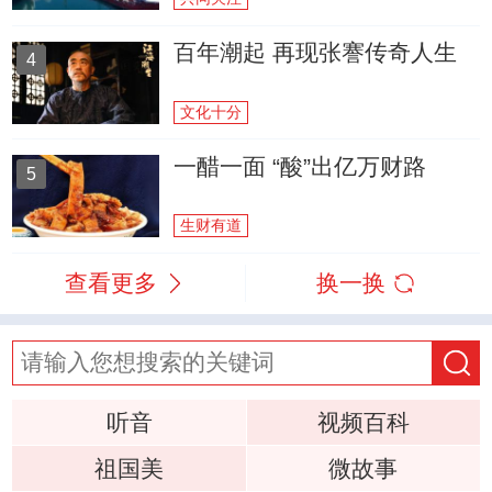
百年潮起 再现张謇传奇人生
4
文化十分
一醋一面 “酸”出亿万财路
5
生财有道
查看更多
换一换
听音
视频百科
祖国美
微故事