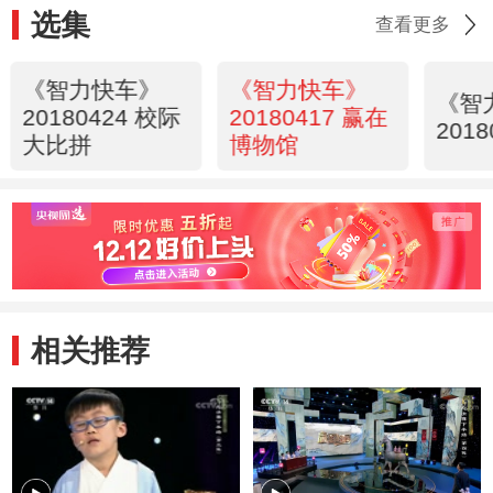
选集
查看更多
《智力快车》
《智力快车》
《智
20180424 校际
20180417 赢在
2018
大比拼
博物馆
相关推荐