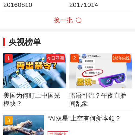
20160810
20171014
换一批
央视榜单
1
2
今日亚洲
法治在线
美国为何盯上中国光
暗语引流？午夜直播
模块？
间乱象
“AI双星”上空有何新本领？
3
共同关注