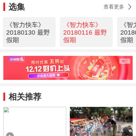
选集
查看更多
《智力快车》
《智力快车》
《智
20180130 最野
20180116 最野
201
假期
假期
假期
相关推荐