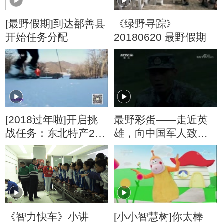
[最野假期]到达鄯善县
《绿野寻踪》
开始任务分配
20180620 最野假期
[2018过年啦]开启挑
最野彩蛋——走近英
战任务：东北特产20
雄，向中国军人致
公斤、超级激流运橙
敬！
汁1000毫升
《智力快车》小讲
[小小智慧树]你太棒