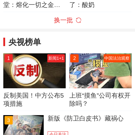
堂：熔化一切之金属
了：酸奶
钠
换一批
央视榜单
1
2
新闻1+1
中国法治观察
反制美国！中方公布5
上班“摸鱼”公司有权开
项措施
除吗？
新版《防卫白皮书》藏祸心
3
今日关注