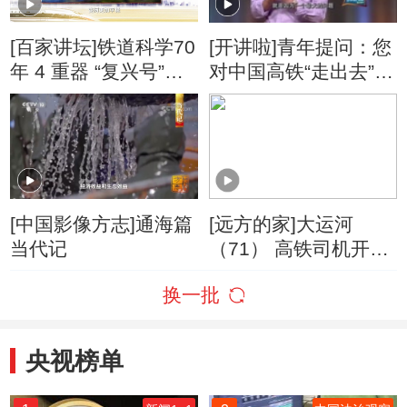
[百家讲坛]铁道科学70
[开讲啦]青年提问：您
年 4 重器 “复兴号”的
对中国高铁“走出去”有
制动奥秘
什么建议？
[中国影像方志]通海篇
[远方的家]大运河
当代记
（71） 高铁司机开工
记
换一批
央视榜单