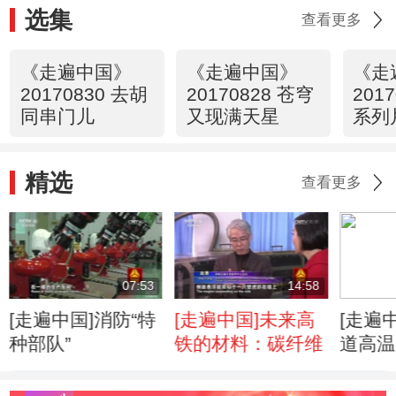
选集
查看更多
《走遍中国》
《走遍中国》
《走
20170830 去胡
20170828 苍穹
20170
同串门儿
又现满天星
系列
出发
帆远
精选
查看更多
07:53
14:58
[走遍中国]消防“特
[走遍中国]未来高
[走遍
种部队”
铁的材料：碳纤维
道高温
环形试