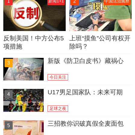
1
2
新闻1+1
中国法治观察
反制美国！中方公布5
上班“摸鱼”公司有权开
项措施
除吗？
新版《防卫白皮书》藏祸心
3
今日关注
U17男足国家队：未来可期
4
足球之夜
三招教你识破真假全麦面包
5