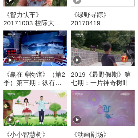
《智力快车》
《绿野寻踪》
20171003 校际大比
20170419
拼
《赢在博物馆》（第2
2019《最野假期》第
季）第三期：纵有千
七期：一片神奇树叶
古横有八荒，看我吉
林少年郎
《小小智慧树》
《动画剧场》