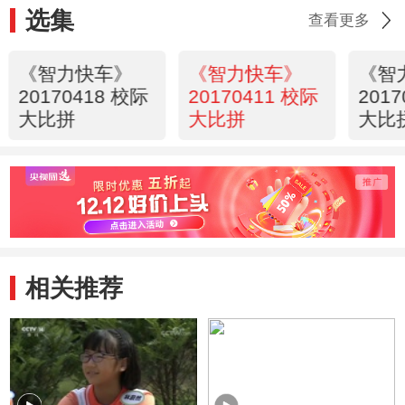
选集
查看更多
《智力快车》
《智力快车》
《智
20170418 校际
20170411 校际
201
大比拼
大比拼
大比
相关推荐