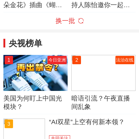
朵金花》插曲《蝴蝶
持人陈怡邀你一起参
泉边》 演唱：陈怡 一
与2019《银河之声》
换一批
天
央视榜单
1
2
今日亚洲
法治在线
美国为何盯上中国光
暗语引流？午夜直播
模块？
间乱象
“AI双星”上空有何新本领？
3
共同关注