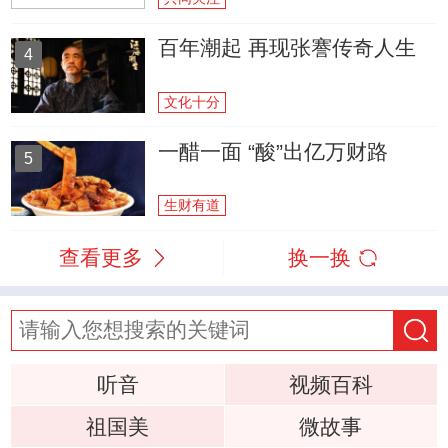
百年潮起 再现张謇传奇人生
4
文化十分
一醋一面 “酸”出亿万财路
5
生财有道
查看更多
换一换
听音
视频百科
祖国美
微故事