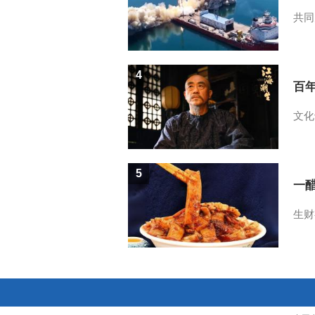
共同
4
百
文化
5
一醋
生财