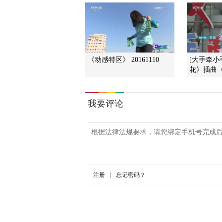
《动感特区》 20161110
[大手牵小
花》插曲《