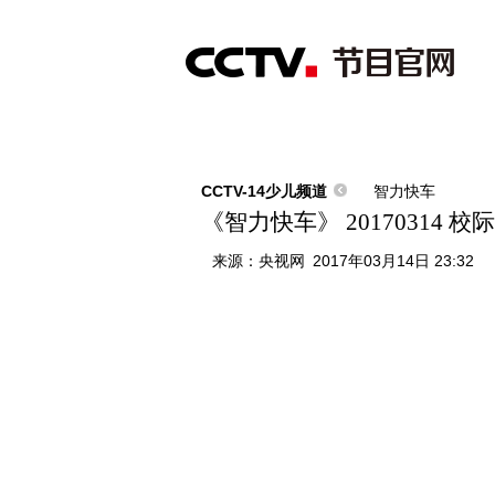
首页
直播
节目单
综合
新闻
财经
综艺
中文国际
体
CCTV-14少儿频道
智力快车
《智力快车》 20170314 
来源：
央视网
2017年03月14日 23:32