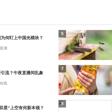
6
国为何盯上中国光模块？
亚洲
7
语引流？午夜直播间乱象
在线
8
I双星”上空有何新本领？