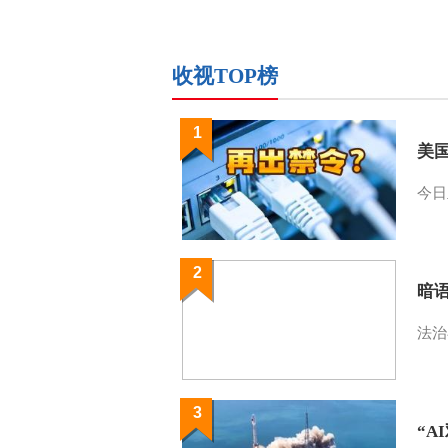
收视TOP榜
1
美
今日
2
暗
法治
3
“A