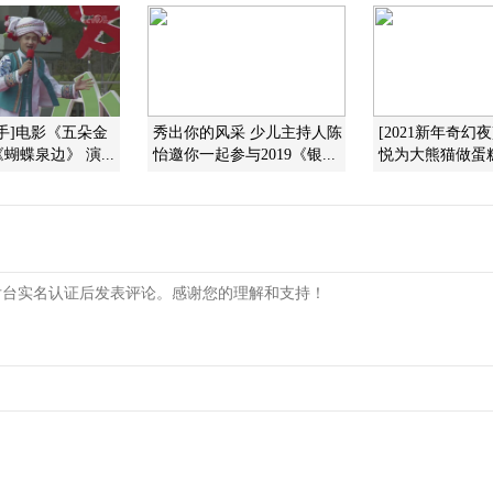
手]电影《五朵金
秀出你的风采 少儿主持人陈
[2021新年奇幻
蝴蝶泉边》 演...
怡邀你一起参与2019《银...
悦为大熊猫做蛋