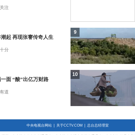
关注
9
年潮起 再现张謇传奇人生
十分
10
一面 “酸”出亿万财路
有道
中央电视台网站
|
关于CCTV.COM
|
总台总经理室