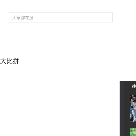
频道大全
栏目大全
片库
4K专区
听
育
电影
国防军事
电视剧
纪录
科教
戏曲
社会与法
少
校际大比拼
往