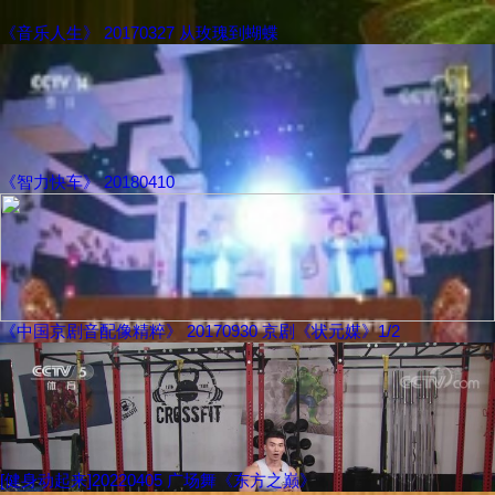
《音乐人生》 20170327 从玫瑰到蝴蝶
《智力快车》 20180410
《中国京剧音配像精粹》 20170930 京剧《状元媒》1/2
[健身动起来]20220405 广场舞《东方之巅》