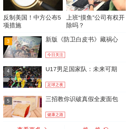
反制美国！中方公布5
上班“摸鱼”公司有权开
项措施
除吗？
新版《防卫白皮书》藏祸心
3
今日关注
U17男足国家队：未来可期
4
足球之夜
三招教你识破真假全麦面包
5
健康之路