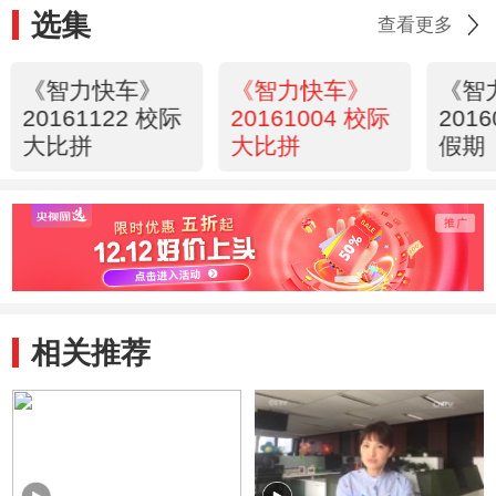
选集
查看更多
《智力快车》
《智力快车》
《智
20161122 校际
20161004 校际
201
大比拼
大比拼
假期
相关推荐