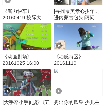
《智力快车》
[寻找最美孝心少年走
20160419 校际大比
进内蒙古包头]请问陈
拼
怡姐姐：你喜欢唱歌
吗？
《动画剧场》
《动感特区》
20161025 16:00
20161110
[大手牵小手]电影《五
秀出你的风采 少儿主