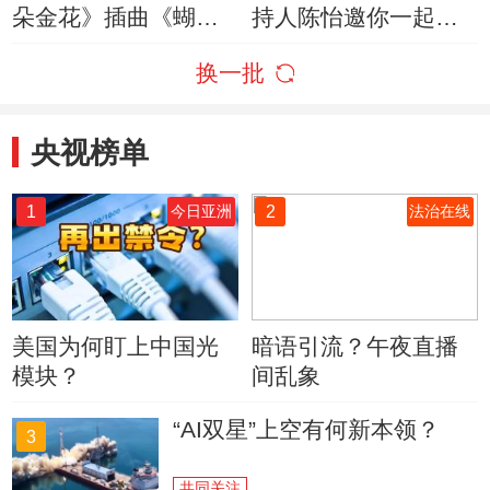
朵金花》插曲《蝴蝶
持人陈怡邀你一起参
泉边》 演唱：陈怡 一
与2019《银河之声》
换一批
天
央视榜单
1
2
今日亚洲
法治在线
美国为何盯上中国光
暗语引流？午夜直播
模块？
间乱象
“AI双星”上空有何新本领？
3
共同关注