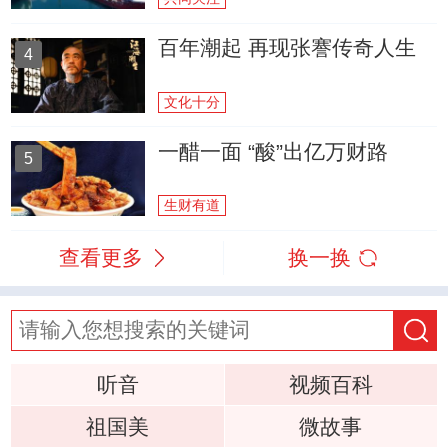
百年潮起 再现张謇传奇人生
4
文化十分
一醋一面 “酸”出亿万财路
5
生财有道
查看更多
换一换
听音
视频百科
祖国美
微故事