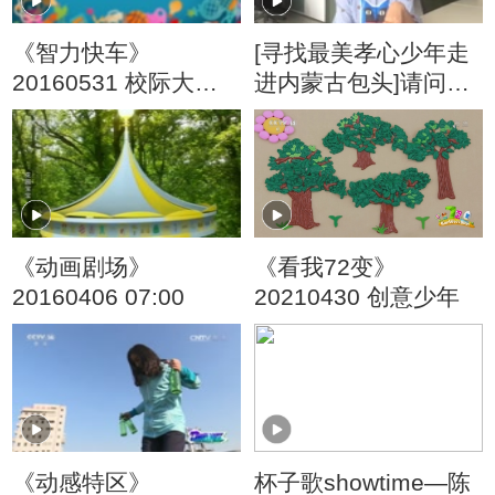
《智力快车》
[寻找最美孝心少年走
20160531 校际大比
进内蒙古包头]请问陈
拼
怡姐姐：你喜欢唱歌
吗？
《动画剧场》
《看我72变》
20160406 07:00
20210430 创意少年
《动感特区》
杯子歌showtime—陈