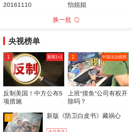
20161110
怡姐姐
换一批
央视榜单
1
2
新闻1+1
中国法治观察
反制美国！中方公布5
上班“摸鱼”公司有权开
项措施
除吗？
新版《防卫白皮书》藏祸心
3
今日关注