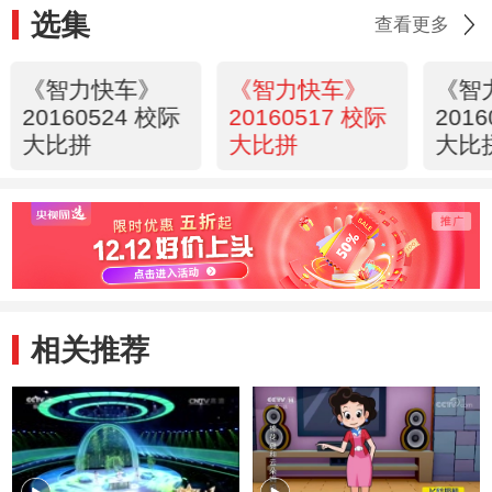
选集
查看更多
《智力快车》
《智力快车》
《智
20160524 校际
20160517 校际
201
大比拼
大比拼
大比
相关推荐