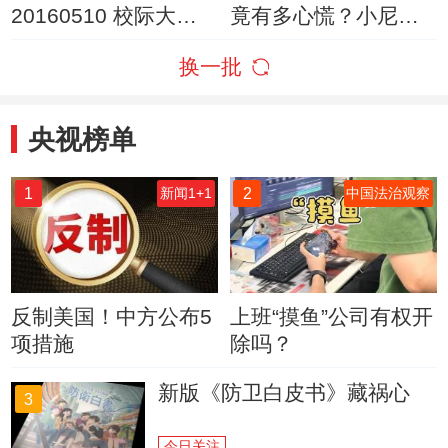
20160510 校际大比
竟有多心慌？小尼被
拼
小撒“烦”到无奈
换一批
央视榜单
1
2
新闻1+1
中国法治观察
反制美国！中方公布5
上班“摸鱼”公司有权开
项措施
除吗？
新版《防卫白皮书》藏祸心
3
今日关注