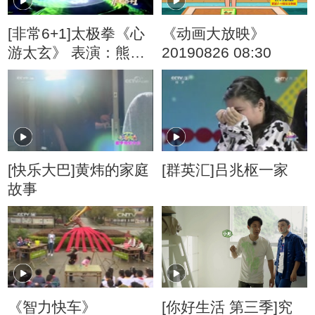
[非常6+1]太极拳《心
《动画大放映》
游太玄》 表演：熊振
20190826 08:30
宇航
[快乐大巴]黄炜的家庭
[群英汇]吕兆枢一家
故事
《智力快车》
[你好生活 第三季]究