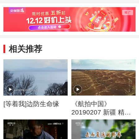
上，袅袅春幡”
相关推荐
[等着我]边防生命缘
《航拍中国》
20190207 新疆 精编
版