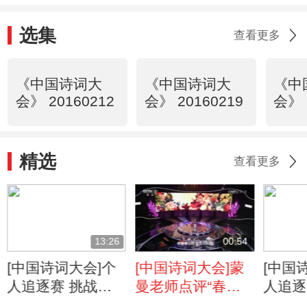
选集
查看更多
《中国诗词大
《中国诗词大
《中
会》 20160212
会》 20160219
会》 
精选
查看更多
13:26
00:54
[中国诗词大会]个
[中国诗词大会]蒙
[中国
人追逐赛 挑战
曼老师点评“春已
人追逐
者：朱文浩
归来，看美人头
者：夏