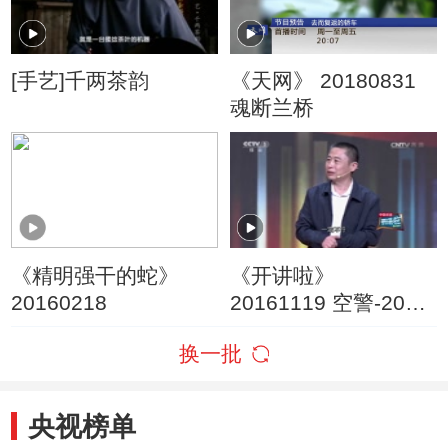
[手艺]千两茶韵
《天网》 20180831
魂断兰桥
《精明强干的蛇》
《开讲啦》
20160218
20161119 空警-2000
总设计师陆军：挺起
换一批
民族脊梁
央视榜单