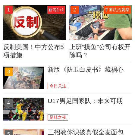
1
2
新闻1+1
中国法治观察
反制美国！中方公布5
上班“摸鱼”公司有权开
项措施
除吗？
新版《防卫白皮书》藏祸心
3
今日关注
U17男足国家队：未来可期
4
足球之夜
三招教你识破真假全麦面包
5