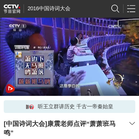
2016中国诗词大会
听王立群讲历史 千古一帝秦始皇
[中国诗词大会]康震老师点评“萧萧班马
鸣”