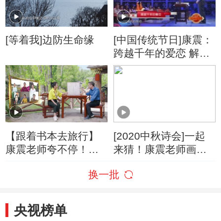
[等着我]边防生命缘
[中国传统节日]康震：
跨越千年的爱恋 解读
现代七夕之情怀
【跟着书本去旅行】
[2020中秋诗会]一起
康震老师夸不停！长
来猜！康震老师画的
安城里有啥大讲究？
是哪些诗？
换一批
央视榜单