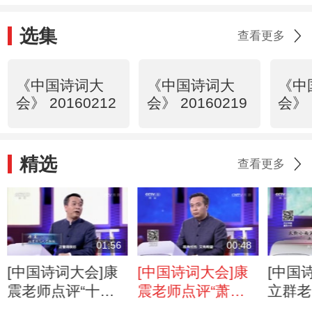
选集
查看更多
《中国诗词大
《中国诗词大
《中
会》 20160212
会》 20160219
会》 
精选
查看更多
01:56
00:48
[中国诗词大会]康
[中国诗词大会]康
[中国
震老师点评“十年
震老师点评“萧萧
立群老
生死两茫茫，不思
班马鸣”
街小雨