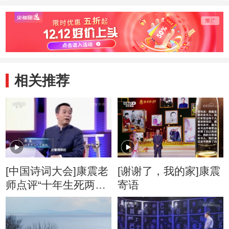
量，自难忘”
色遥看
相关推荐
[中国诗词大会]康震老
[谢谢了，我的家]康震
师点评“十年生死两茫
寄语
茫，不思量，自难忘”