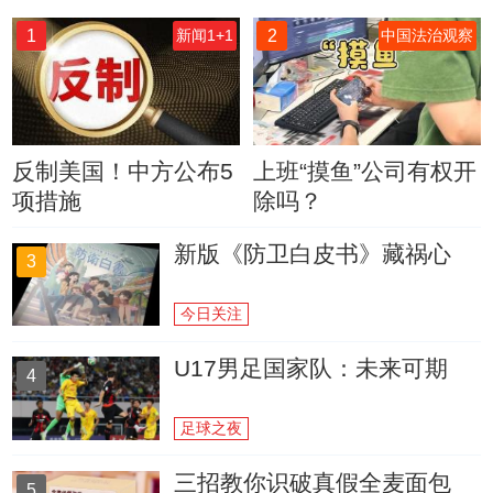
1
2
新闻1+1
中国法治观察
反制美国！中方公布5
上班“摸鱼”公司有权开
项措施
除吗？
新版《防卫白皮书》藏祸心
3
今日关注
U17男足国家队：未来可期
4
足球之夜
三招教你识破真假全麦面包
5