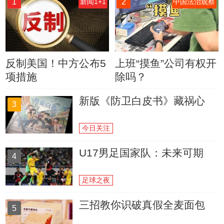
1
2
新闻1+1
中国法治观察
反制美国！中方公布5
上班“摸鱼”公司有权开
项措施
除吗？
新版《防卫白皮书》藏祸心
3
今日关注
U17男足国家队：未来可期
4
足球之夜
三招教你识破真假全麦面包
5