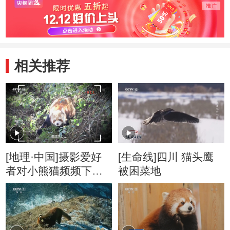
相关推荐
[地理·中国]摄影爱好
[生命线]四川 猫头鹰
者对小熊猫频频下山
被困菜地
的行为感到疑惑