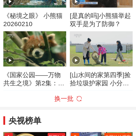
《秘境之眼》 小熊猫
[是真的吗]小熊猫举起
20260210
双手是为了防御？
《国家公园——万物
[山水间的家第四季]捡
共生之境》第2集：大
拾垃圾护家园 小分队
树阶梯和美味的竹林
黄河边护环境
换一批
对小熊猫来说缺一不
可
央视榜单