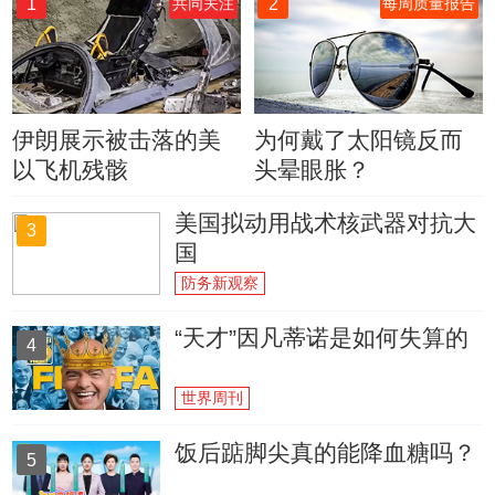
1
2
共同关注
每周质量报告
伊朗展示被击落的美
为何戴了太阳镜反而
以飞机残骸
头晕眼胀？
美国拟动用战术核武器对抗大
3
国
防务新观察
“天才”因凡蒂诺是如何失算的
4
世界周刊
饭后踮脚尖真的能降血糖吗？
5