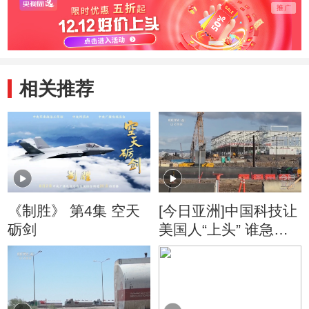
相关推荐
《制胜》 第4集 空天
[今日亚洲]中国科技让
砺剑
美国人“上头” 谁急
了？