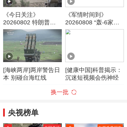
《今日关注》
《军情时间到》
20260802 特朗普叫
20260808 “轰-6家族”
停“最大规模”打击 伊
亮剑海天
朗称摧毁美军F-35战
机
[海峡两岸]两岸警告日
[健康中国]科普揭示：
本 别碰台海红线
沉迷短视频会伤神经
换一批
央视榜单