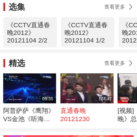
选集
查看更多
《CCTV直通春
《CCTV直通春
《C
晚2012》
晚2012》
晚20
20121104 2/2
20121104 1/2
201
精选
查看更多
09:35
174:47
阿普萨萨《鹰翔》
直通春晚
[视频
VS金池《听海》
20121230
晚》总
直通春晚
之遥 