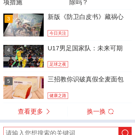
项措施
除吗？
新版《防卫白皮书》藏祸心
3
今日关注
U17男足国家队：未来可期
4
足球之夜
三招教你识破真假全麦面包
5
健康之路
查看更多
换一换