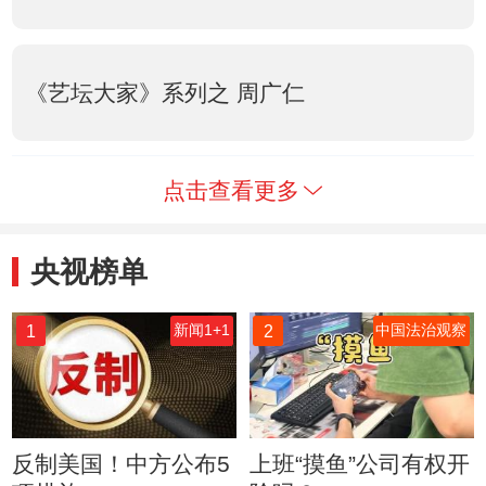
《艺坛大家》系列之 周广仁
点击查看更多
央视榜单
1
2
新闻1+1
中国法治观察
反制美国！中方公布5
上班“摸鱼”公司有权开