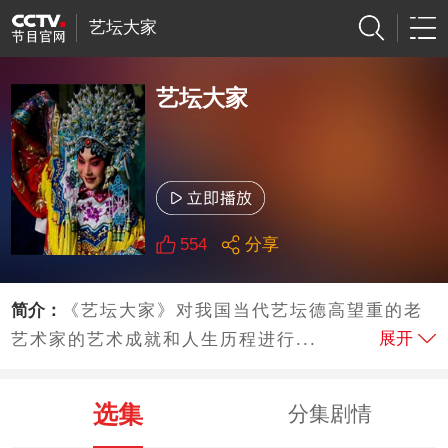
艺坛大家
艺坛大家
554
分享
简介：
《艺坛大家》对我国当代艺坛德高望重的老
展开
艺术家的艺术成就和人生历程进行...
选集
分集剧情