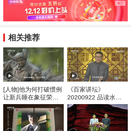
相关推荐
[人物]他为何打破惯例
《百家讲坛》
让新兵睡在象征荣誉
20200922 品读水浒
的黄继光上铺？
人物 19 格局的力量