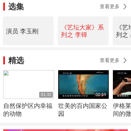
选集
查看更多
《艺坛大家》系
《艺
演员 李玉刚
列之 李铎
列之
精选
查看更多
01:32
00:59
自然保护区内幸福
壮美的百内国家公
伊格
的动物
园
间的