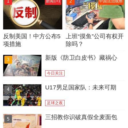
1
2
新闻1+1
中国法治观察
反制美国！中方公布5
上班“摸鱼”公司有权开
项措施
除吗？
新版《防卫白皮书》藏祸心
3
今日关注
U17男足国家队：未来可期
4
足球之夜
三招教你识破真假全麦面包
5