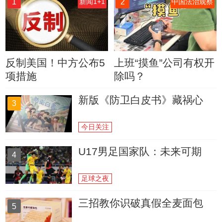
1
2
新闻1+1
中国法治观察
反制美国！中方公布5
上班“摸鱼”公司有权开
项措施
除吗？
新版《防卫白皮书》藏祸心
3
今日关注
U17男足国家队：未来可期
4
足球之夜
三招教你识破真假全麦面包
5