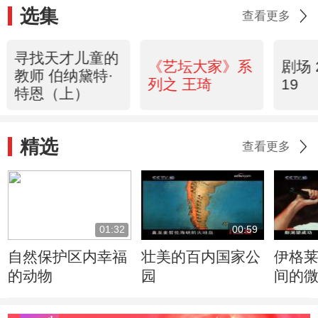
选集
查看更多
寻找天才儿童的
《艺坛大家》系
剧场 2
教师 伯纳黛特·
列之 王琦
19
特恩（上）
精选
查看更多
01:32
00:59
自然保护区内幸福
壮美的百内国家公
伊格
的动物
园
间的