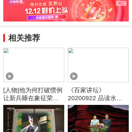
相关推荐
[人物]他为何打破惯例
《百家讲坛》
让新兵睡在象征荣誉
20200922 品读水浒
的黄继光上铺？
人物 19 格局的力量