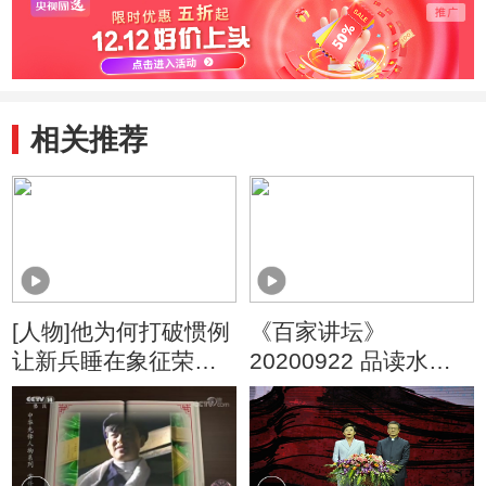
相关推荐
[人物]他为何打破惯例
《百家讲坛》
让新兵睡在象征荣誉
20200922 品读水浒
的黄继光上铺？
人物 19 格局的力量