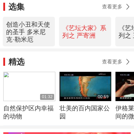
选集
查看更多
创造小丑和天使
《艺坛大家》系
《艺
的圣手 多米尼
列之 严寄洲
列之
克·勒米厄
精选
查看更多
01:32
00:59
自然保护区内幸福
壮美的百内国家公
伊格
的动物
园
间的