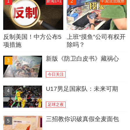
1
2
新闻1+1
中国法治观察
反制美国！中方公布5
上班“摸鱼”公司有权开
项措施
除吗？
新版《防卫白皮书》藏祸心
3
今日关注
U17男足国家队：未来可期
4
足球之夜
三招教你识破真假全麦面包
5