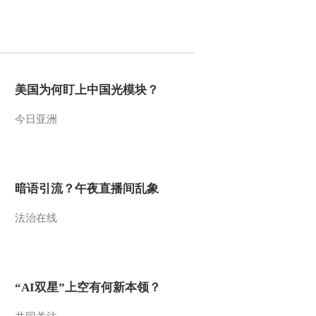
2010-03-22 22:59:21
动画乐翻天 2010年 第68
期
美国为何盯上中国光模块？
2010-03-20 22:01:01
今日亚洲
动画乐翻天 2010年 第67
期
2010-03-20 05:34:54
暗语引流？午夜直播间乱象
动画乐翻天 2010年 第66
法治在线
期
2010-03-18 20:10:58
动画乐翻天 2010年 第65
“AI双星”上空有何新本领？
期