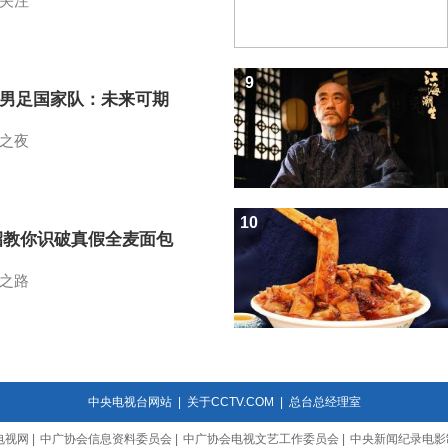
关注
9
7男足国家队：未来可期
之夜
10
招教你识破真假全麦面包
之路
中央电视台网站
|
关于CCTV.COM
|
总台总经理室
电视网
|
中广协会信息资料委员会
|
中广协会电视文艺工作委员会
|
中央新闻纪录电影