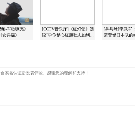
视频-军歌嘹亮》
[CCTV音乐厅]《红灯记》选
[乒乓球]李武军
7 《女兵谣》
段“学你爹心红胆壮志如钢...
需警惕日本队的