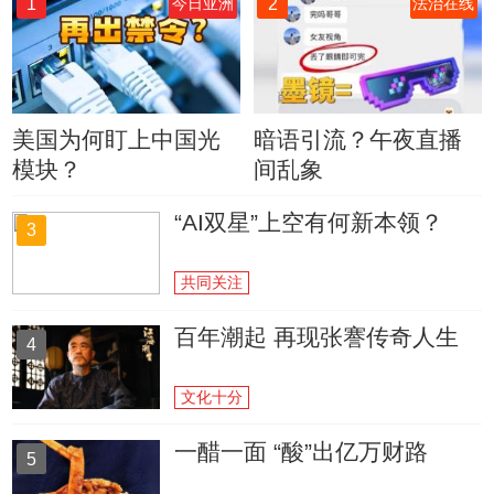
1
2
今日亚洲
法治在线
美国为何盯上中国光
暗语引流？午夜直播
模块？
间乱象
“AI双星”上空有何新本领？
3
共同关注
百年潮起 再现张謇传奇人生
4
文化十分
一醋一面 “酸”出亿万财路
5