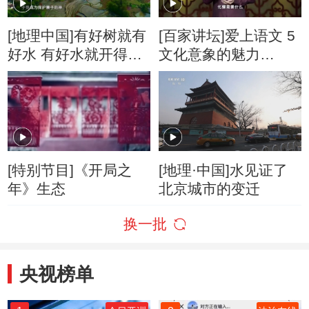
[地理中国]有好树就有
[百家讲坛]爱上语文 5
好水 有好水就开得好
文化意象的魅力
田
“水”与四大民间传说
[特别节目]《开局之
[地理·中国]水见证了
年》生态
北京城市的变迁
换一批
央视榜单