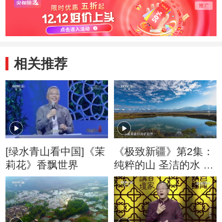
相关推荐
[绿水青山看中国]《茉
《极致新疆》第2集：
莉花》香飘世界
纯粹的山 圣洁的水 养
育了最质朴的人类