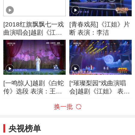
[2018红旗飘飘七一戏
[青春戏苑]《江姐》片
曲演唱会]越剧《江
断 表演：李洁
姐》“看长江”选段 表
演：陈飞
[一鸣惊人]越剧《白蛇
[“璀璨梨园”戏曲演唱
传》选段 表演：王滨
会]越剧《江姐》 表
梅
演：李敏
换一批
央视榜单