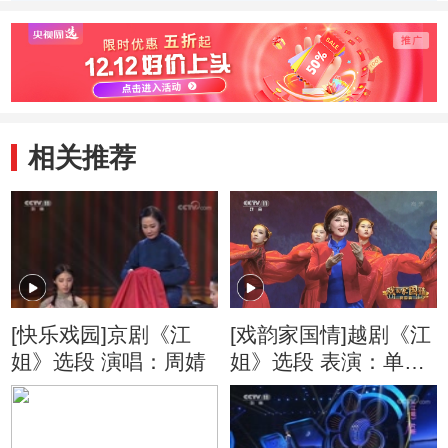
月
王滨梅
相关推荐
[快乐戏园]京剧《江
[戏韵家国情]越剧《江
姐》选段 演唱：周婧
姐》选段 表演：单仰
萍