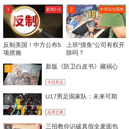
1
2
新闻1+1
中国法治观察
反制美国！中方公布5
上班“摸鱼”公司有权开
项措施
除吗？
新版《防卫白皮书》藏祸心
3
今日关注
U17男足国家队：未来可期
4
足球之夜
三招教你识破真假全麦面包
5