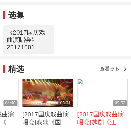
选集
《2017国庆戏
曲演唱会》
20171001
精选
查看更多
04:46
03:21
05:52
庆戏曲演
[2017国庆戏曲演
[2017国庆戏曲演
戏《江
唱会]戏歌《国旗
唱会]越剧《江
表演：
颂》 演唱：张馨
姐》选段 表演：