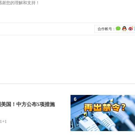
6
制美国！中方公布5项措施
1+1