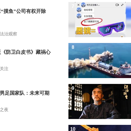
7
班“摸鱼”公司有权开除
？
法治观察
8
版《防卫白皮书》藏祸心
关注
9
7男足国家队：未来可期
之夜
10