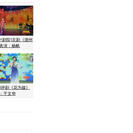
空中剧院]京剧《泗州
 表演：杨帆
园]评剧《花为媒》
唱：于文华