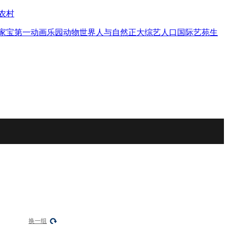
农村
家宝
第一动画乐园
动物世界
人与自然
正大综艺
人口
国际艺苑
生
换一组