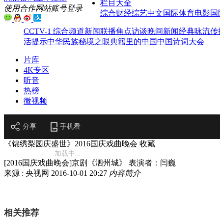
栏目大全
使用合作网站账号登录
综合
财经
综艺
中文国际
体育
电影
国
CCTV-1 综合频道
新闻联播
焦点访谈
晚间新闻
经典咏流传
活提示
中华民族
秘境之眼
典籍里的中国
中国诗词大会
片库
4K专区
听音
热榜
微视频
分享
手机看
《锦绣梨园庆盛世》2016国庆戏曲晚会
收藏
加载中...
[2016国庆戏曲晚会]京剧《泗州城》 表演者：闫巍
来源 : 央视网
2016-10-01 20:27
内容简介
相关推荐