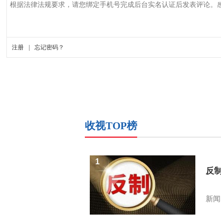
收视TOP榜
1
反
新闻