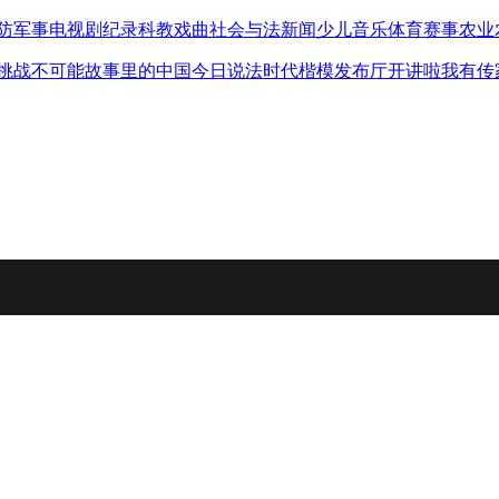
防军事
电视剧
纪录
科教
戏曲
社会与法
新闻
少儿
音乐
体育赛事
农业
挑战不可能
故事里的中国
今日说法
时代楷模发布厅
开讲啦
我有传