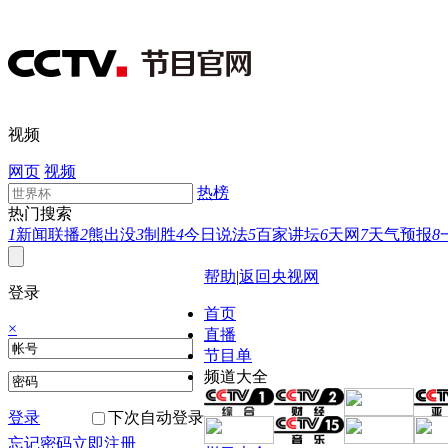
视频
网页
视频
热榜
热门搜索
1
新闻联播
2
熊出没
3
制胜
4
今日说法
5
百家讲坛
6
天网
7
天气预报
8
帮助
|
返回央视网
登录
首页
×
直播
节目单
频道大全
登录
下次自动登录
忘记密码
立即注册