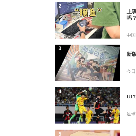
2
上
吗
中国
3
新
今日
4
U1
足球
5