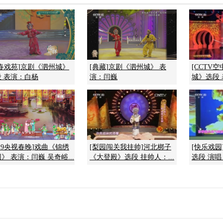
青春戏苑]京剧《泗州城》
[典藏]京剧《泗州城》 表
[CCTV
段 表演：白杨
演：闫巍
城》选段
019央视春晚]戏曲《锦绣
[梨园闯关我挂帅]河北梆子
[快乐戏
》 表演：闫巍 吴奇峪...
《大登殿》选段 挂帅人：...
选段 演