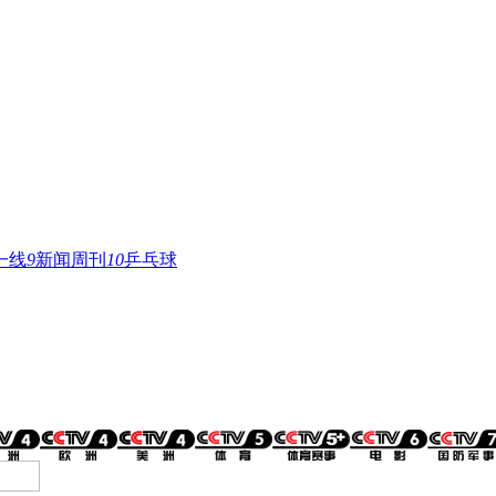
一线
9
新闻周刊
10
乒乓球