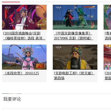
[2016国庆戏曲晚会]京剧
《中国京剧像音像集萃》
[
《穆桂英挂帅》选段 表演...
20170906 京剧《泗州城》
选
《名段欣赏》 20161125
[京剧电影工程]《状元媒》
[2
第四场
梨园