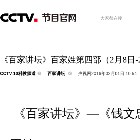
首页
直播
节目单
频道大全
栏目
综合
新闻
财经
综艺
中文国际
体育
电影
国防军事
电
《百家讲坛》百家姓第四部（2月8日-2
CCTV-10科教频道
百家讲坛
央视网2016年02月01日 10:54
《百家讲坛》—《钱文
2月