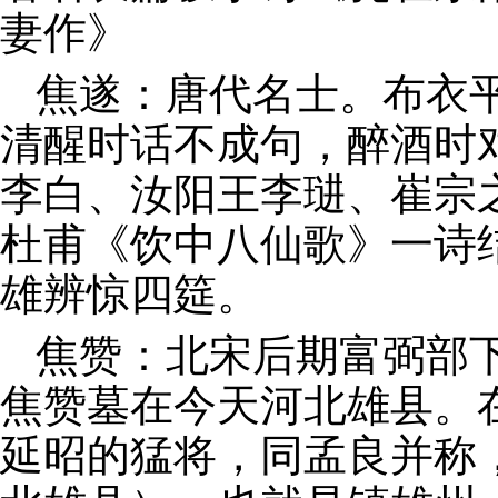
妻作》
焦遂：唐代名士。布衣
清醒时话不成句，醉酒时
李白、汝阳王李琎、崔宗
杜甫《饮中八仙歌》一诗
雄辨惊四筵。
焦赞：北宋后期富弼部
焦赞墓在今天河北雄县。
延昭的猛将，同孟良并称