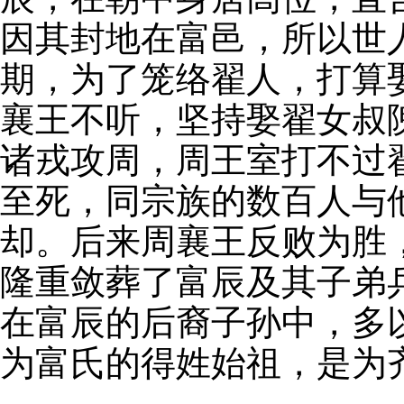
因其封地在富邑，所以世
期，为了笼络翟人，打算
襄王不听，坚持娶翟女叔
诸戎攻周，周王室打不过
至死，同宗族的数百人与
却。后来周襄王反败为胜
隆重敛葬了富辰及其子弟
在富辰的后裔子孙中，多
为富氏的得姓始祖，是为