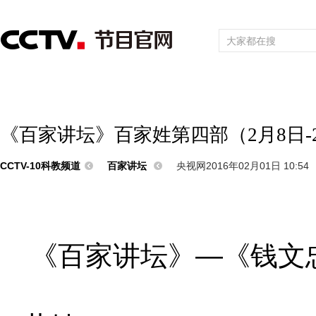
首页
直播
节目单
频道大全
栏目
综合
新闻
财经
综艺
中文国际
体育
电影
国防军事
电
《百家讲坛》百家姓第四部（2月8日-2
CCTV-10科教频道
百家讲坛
央视网2016年02月01日 10:54
《百家讲坛》—《钱文
2月