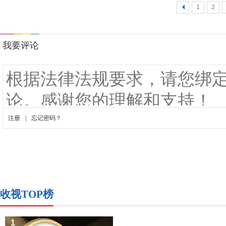
<
1
2
收视TOP榜
1