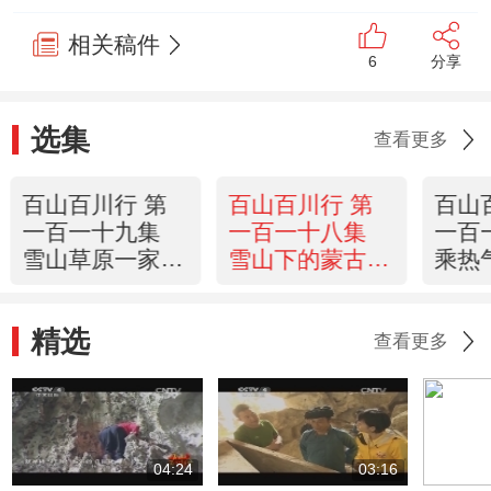
相关稿件
6
分享
选集
查看更多
百山百川行 第
百山百川行 第
百山
一百一十九集
一百一十八集
一百
雪山草原一家人
雪山下的蒙古族
乘热
《远方的家》
《远方的家》
峪关
20131016
20131015
家》 
精选
查看更多
04:24
03:16