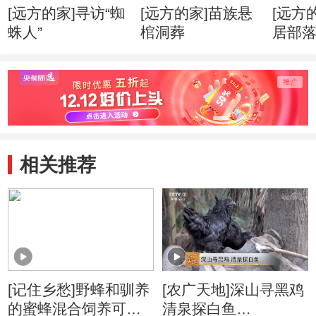
[远方的家]寻访“蜘
[远方的家]苗族悬
[远方
蛛人”
棺洞葬
居部
相关推荐
[记住乡愁]野蜂和驯养
[农广天地]深山寻黑鸡
的蜜蜂混合饲养可以
清泉探白鱼