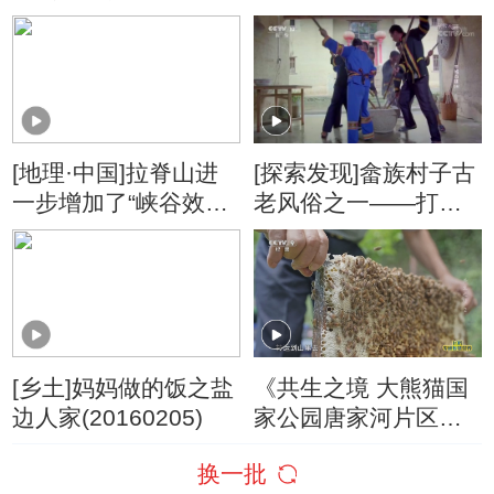
改良蜜蜂的种群基因
20190621
[地理·中国]拉脊山进
[探索发现]畲族村子古
一步增加了“峡谷效
老风俗之一——打糍
应”的存在
粑
[乡土]妈妈做的饭之盐
《共生之境 大熊猫国
边人家(20160205)
家公园唐家河片区》
第2集：搬出原来的村
换一批
落后 蒲友德养起了中