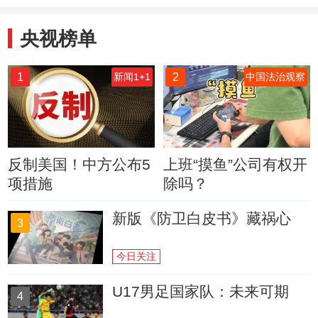
华蜜蜂
央视榜单
1
2
新闻1+1
中国法治观察
反制美国！中方公布5
上班“摸鱼”公司有权开
项措施
除吗？
新版《防卫白皮书》藏祸心
3
今日关注
U17男足国家队：未来可期
4