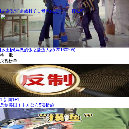
[探索发现]畲族村子古老风俗之一——打糍粑
[乡土]妈妈做的饭之盐边人家(20160205)
换一批
央视榜单
1
新闻1+1
反制美国！中方公布5项措施