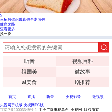
5
三招教你识破真假全麦面包
健康之路
查看更多
换一换
听音
视频百科
祖国美
微故事
ai美食
剧推荐
首页
直播
听音
央视影音
微视频
央视网手机版
|
央视网PC版
京ICP备10003349号-1
中央广播电视总台 央视网 版权所有