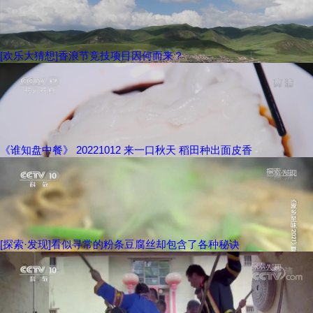
[欢乐大猜想]香浪节竞技项目因何而来？
《谁知盘中餐》 20221012 来一口秋天 稻田种出面皮香
[探索·发现]看似寻常的粉条豆腐丝却包含了各种秘诀