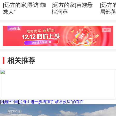
[远方的家]寻访“蜘
[远方的家]苗族悬
[远方
蛛人”
棺洞葬
居部
相关推荐
[地理·中国]拉脊山进一步增加了“峡谷效应”的存在