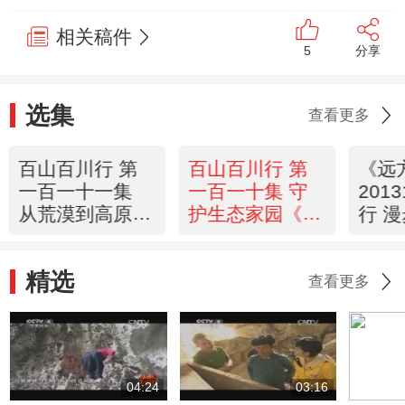
相关稿件
5
分享
选集
查看更多
百山百川行 第
百山百川行 第
《远
一百一十一集
一百一十集 守
201
从荒漠到高原
护生态家园《远
行 
《远方的家》
方的家》
20131004
20131003
精选
查看更多
04:24
03:16