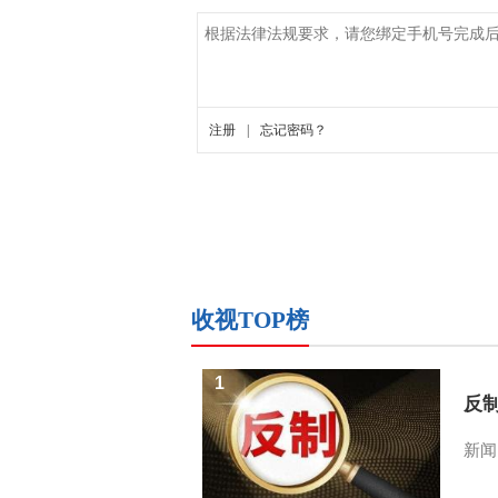
收视TOP榜
1
反
新闻