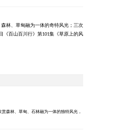
《远方的家》 20130917
2013-09-17 18:45:07
、森林、草甸融为一体的奇特风光；三次
百山百川行 第九十七集
藏乡江南新舟曲《远方的
目《百山百川行》第
集《草原上的风
101
家》 20130916
2013-09-16 18:25:02
百山百川行 第九十六集
田园寻巧记《远方的家》
20130913
2013-09-13 19:55:36
百山百川行 第九十五集
秦岭 花开岭西 《远方的
家》 20130912
欣赏森林、草甸、石林融为一体的独特风光，
2013-09-12 19:25:00
）
百山百川行 第九十三集
向往麦积山《远方的家》