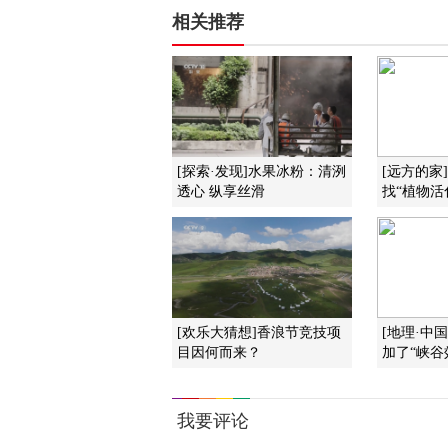
相关推荐
[探索·发现]水果冰粉：清洌
[远方的家
透心 纵享丝滑
找“植物活
[欢乐大猜想]香浪节竞技项
[地理·中
目因何而来？
加了“峡谷