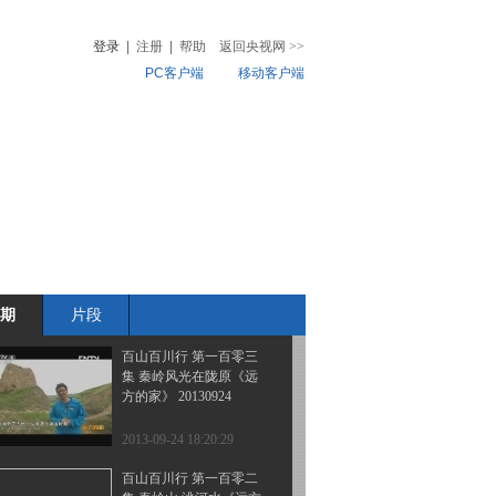
集 寻访古老记忆《远方
的家》 20130927
登录
|
注册
|
帮助
返回央视网
>>
PC客户端
移动客户端
2013-09-27 18:27:02
百山百川行 第一百零五
音
热榜
集 渭水源头 陇上人家
微视频
《远方的家》 20130926
儿
音乐
体育赛事
农业农村
2013-09-26 19:27:09
百山百川行 第一百零四
集 探访东乡族 再话刘家
峡《远方的家》
20130925
期
片段
2013-09-25 19:03:08
百山百川行 第一百零三
集 秦岭风光在陇原《远
方的家》 20130924
2013-09-24 18:20:29
百山百川行 第一百零二