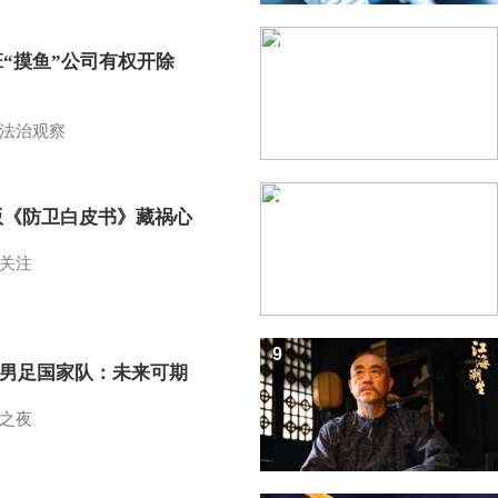
7
班“摸鱼”公司有权开除
？
法治观察
8
版《防卫白皮书》藏祸心
关注
9
7男足国家队：未来可期
之夜