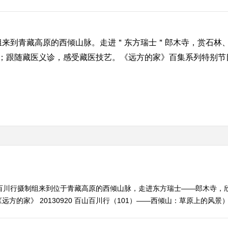
组来到青藏高原的西倾山脉。走进＂东方瑞士＂郎木寺，赏石林
；跟随藏医义诊，感受藏医技艺。《远方的家》百集系列特别节
山百川行摄制组来到位于青藏高原的西倾山脉，走进东方瑞士——郎木寺，
的家》 20130920 百山百川行（101）——西倾山：草原上的风景