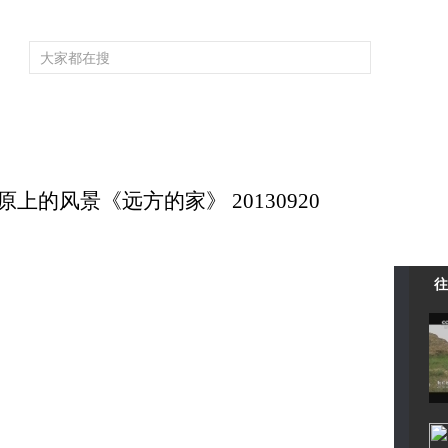
频道大全
栏目大全
片库
4K专区
听
育
电影
国防军事
电视剧
纪录
科教
戏曲
社会与法
少
上的风景《远方的家》 20130920
往