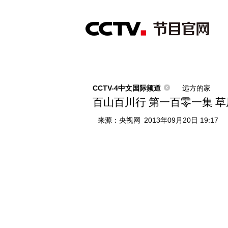
首页
直播
节目单
综合
新闻
财经
综艺
中文国际
体
CCTV-4中文国际频道
远方的家
百山百川行 第一百零一集 草原
来源：
央视网
2013年09月20日 19:17