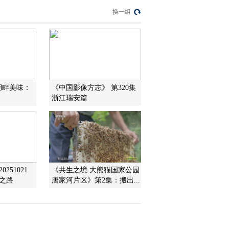
20130910
换一组
2013-09-10 18:55:05
百山百川行 第九十二集
平凉 丘陵上的奇迹《远
方的家》 20130909
2013-09-09 18:40:32
湖畔美味：
《中国影像方志》 第320集
百山百川行 平凉 大山里
浙江瑞安篇
的记忆 《远方的家》
20130906
2013-09-06 19:57:15
百山百川行 第九十集 六
盘山 养生在平凉《远方
251021
《共生之境 大熊猫国家公园
的家》 20130905
之路
唐家河片区》第2集：搬出...
2013-09-05 18:28:18
百山百川行 第八十九集
六盘山 黄土高原上的绿
洲 《远方的家》