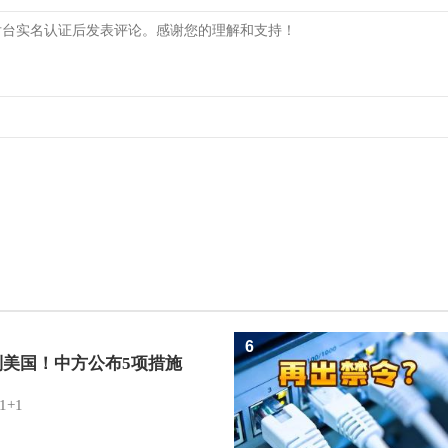
6
制美国！中方公布5项措施
1+1