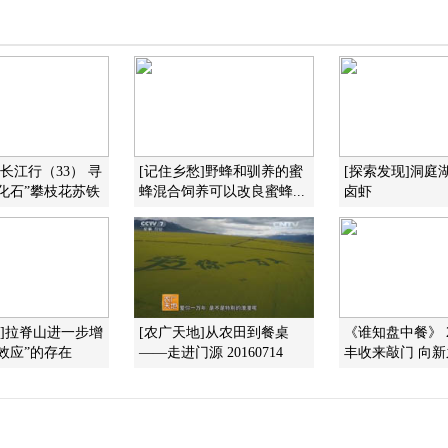
]长江行（33） 寻
[记住乡愁]野蜂和驯养的蜜
[探索发现]洞庭
化石”攀枝花苏铁
蜂混合饲养可以改良蜜蜂...
卤虾
国]拉脊山进一步增
[农广天地]从农田到餐桌
《谁知盘中餐》 20
效应”的存在
——走进门源 20160714
丰收来敲门 向新