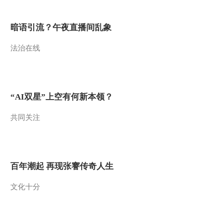
2013-08-29 18:32:50
暗语引流？午夜直播间乱象
百山百川行 第八十四集
秦岭 青山古韵望秦岭
法治在线
《远方的家》 20130828
2013-08-28 18:54:50
百山百川行 第八十三集
秦岭 朱鹮起舞 水润平川
“AI双星”上空有何新本领？
《远方的家》 20130827
共同关注
2013-08-27 18:29:01
百山百川行 第八十二集
秦岭 探访秦岭熊猫家园
《远方的家》 20130826
百年潮起 再现张謇传奇人生
2013-08-26 18:20:10
文化十分
《百山百川行》特别节目
探秘珍稀动物 《远方的
家》 20130823