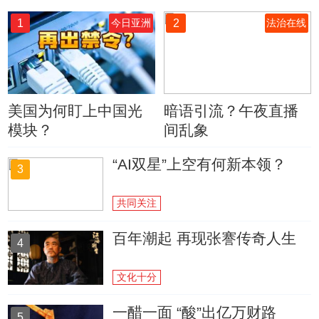
1
2
今日亚洲
法治在线
美国为何盯上中国光
暗语引流？午夜直播
模块？
间乱象
“AI双星”上空有何新本领？
3
共同关注
百年潮起 再现张謇传奇人生
4
文化十分
一醋一面 “酸”出亿万财路
5