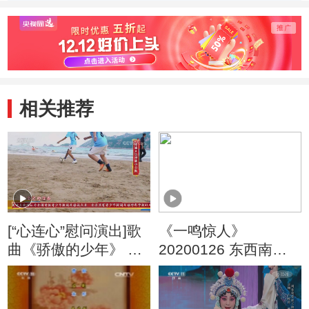
墓 化蝶
相关推荐
[“心连心”慰问演出]歌
《一鸣惊人》
曲《骄傲的少年》 演
20200126 东西南北
唱：张一山 邵圣懿
贺新春（下）