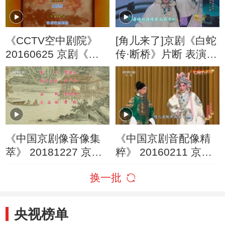
《CCTV空中剧院》
[角儿来了]京剧《白蛇
20160625 京剧《大
传·断桥》片断 表演：
保国·探皇陵·二进宫》
王艳 孙磊 阎虹羽
2/2
《中国京剧像音像集
《中国京剧音配像精
萃》 20181227 京剧
粹》 20160211 京剧
《朱砂痣》
《珠帘寨》1/2
换一批
央视榜单