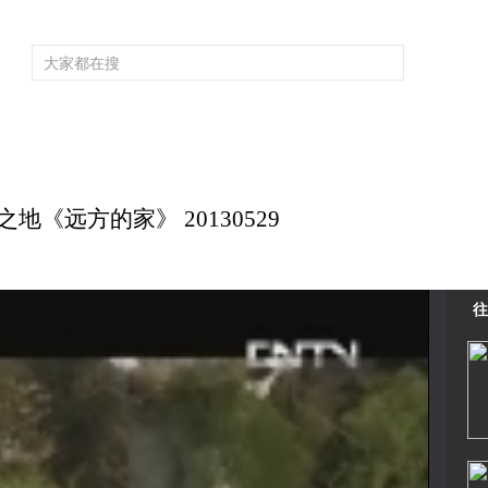
频道大全
栏目大全
片库
4K专区
听
育
电影
国防军事
电视剧
纪录
科教
戏曲
社会与法
少
地《远方的家》 20130529
往