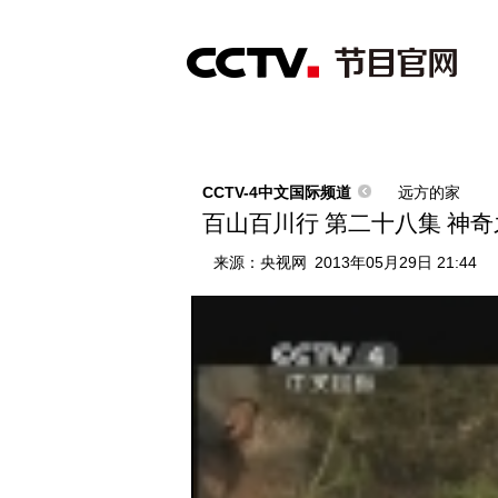
首页
直播
节目单
综合
新闻
财经
综艺
中文国际
体
CCTV-4中文国际频道
远方的家
百山百川行 第二十八集 神奇之
来源：
央视网
2013年05月29日 21:44