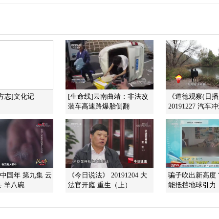
方志]文化记
[生命线]云南曲靖：非法改
《道德观察(日播
装车高速路爆胎侧翻
20191227 汽
味中国年 第九集 云
《今日说法》 20191204 大
骗子吹出新高度 
 羊八碗
法官开庭 重生（上）
能抵挡地球引力