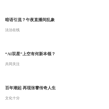
2013-05-17 20:36:12
百山百川行 第十九集 探
暗语引流？午夜直播间乱象
访苦聪山寨《远方的家》
20130516
法治在线
2013-05-16 19:29:11
百山百川行 第十八集 无
量幸福无量山《远方的
家》 20130515
“AI双星”上空有何新本领？
2013-05-15 19:47:14
共同关注
百山百川行 第十七集 走
读老别山《远方的家》
20130514
2013-05-14 20:33:00
百年潮起 再现张謇传奇人生
百山百川行 第十六集 多
文化十分
彩邦马山《远方的家》
20130513