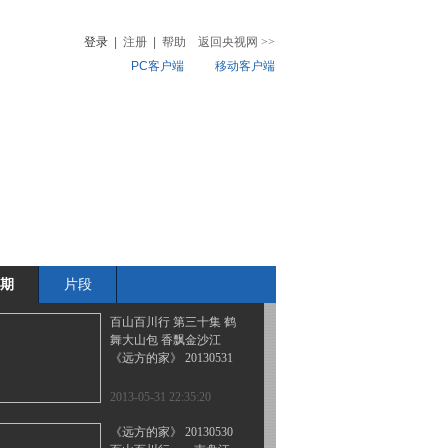
北纬30°·中国行（115）
遂宁的别样旅行
登录
|
注册
|
帮助
返回央视网
>>
PC客户端
移动客户端
2013-06-02 15:59:16
《远方的家》 20130601
音
热榜
北纬30°·中国行（114）
微视频
静怡山水秀遂宁
儿
音乐
体育赛事
农业农村
2013-06-01 17:11:17
《远方的家》 20130601
北纬30°·中国行（113）
柠檬之乡 秀美安岳
期
片段
2013-06-01 15:53:05
百山百川行 第三十集 鹤
舞大山包 香飘金沙江
《远方的家》 20130531
2013-05-31 22:35:20
《远方的家》 20130530