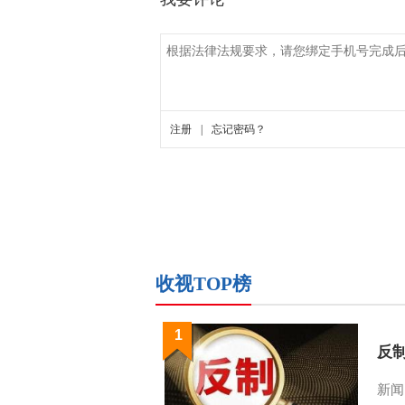
收视TOP榜
1
反
新闻