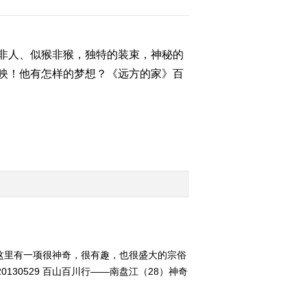
内江：传承的精彩
2013-05-26 17:38:59
非人、似猴非猴，独特的装束，神秘的
《远方的家》 20130526
北纬30°·中国行（112）
映！他有怎样的梦想？《远方的家》百
天府之源 灵秀资阳
2013-05-26 17:25:06
《远方的家》 20130525
北纬30°·中国行（109）
盐都自贡
2013-05-25 17:30:15
百山百川行 第二十五集
守望山水家园《远方的
家》 20130524
这里有一项很神奇，很有趣，也很盛大的宗俗
2013-05-24 20:26:19
30529 百山百川行——南盘江（28）神奇
百山百川行 第二十四集
穿越己衣大裂谷《远方的