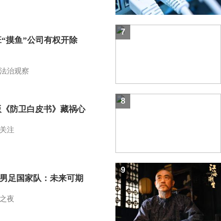
7
班“摸鱼”公司有权开除
？
法治观察
8
版《防卫白皮书》藏祸心
关注
9
7男足国家队：未来可期
之夜