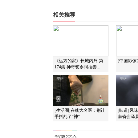
相关推荐
《远方的家》长城内外 第
[中国影像
174集 神奇驼乡阿拉善...
[生活圈]在线大名医：别让
[味道]风
手抖乱了“神”
南省会泽县