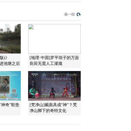
家》 20130523
2013-05-23 20:13:15
换一组
百山百川行 第二十三集
寻古山岭间《远方的家》
20130522
2013-05-22 19:43:05
百山百川行 第二十二集
版)》
[地理·中国]罗平坝子的万亩
彝风彝韵醉哀牢《远方的
车冲进池塘之后
良田无需人工灌溉
家》 20130521
2013-05-21 19:12:23
百山百川行 第二十一集
我家住在热带雨林《远方
的家》 20130520
“神奇”鞋垫
[梵净山]戴面具成“神”？梵
2013-05-20 20:05:06
净山脚下的奇特文化
《远方的家》 20130519
北纬30°·中国行（108）
宜宾：蜀南竹海