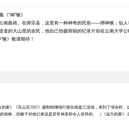
集《“神”猴》
云南曲靖。在师宗县，这里有一种神奇的民俗——绑神猴；似人
道道的大山里的农民，他自己拍摄剪辑的纪录片却在云南大学公
神”猴》敬请期待！
远方的家》《百山百川行》摄制组继续行驶在南盘江流域，来到了堵杂村。
的俗称，但猴子对他们来说是异常神圣和令人崇拜的。 （《远方的家》 201