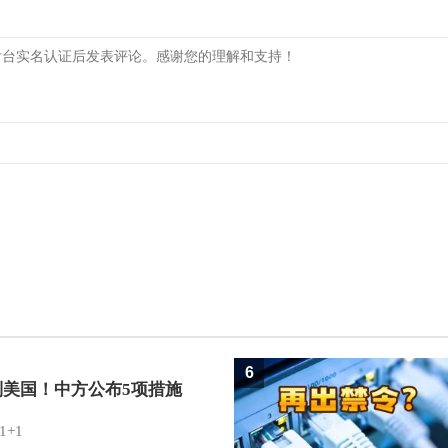
6
制美国！中方公布5项措施
1+1